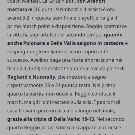
coach Menetti. La Grissin Bon,
con Aradori
mattatore
(16 punti, 9 rimbalzi e 4 assist) è ora
avanti 3-2 in questa semifinale playoff, e ha già il
primo match point a disposizione. Reggio costruisce
la vittoria soprattutto nel secondo tempo,
quando
anche Polonara e Della Valle salgono in cattedra
e
sospingono gli emiliani verso un importante
successo. Avellino paga una forte imprecisione nel
tiro da 3 (6/23) nonostante buone prove da parte di
Ragland e Nunnally
, che mettono a segno
rispettivamente 23 e 21 punti a testa. Nel primo
quarto la partita non decolla. Reggio conduce il
match, ma gli irpini restano sulla scia. I padroni di
casa trovano però un piccolo allungo nel finale
,
grazie alla tripla di Della Valle: 18-13
. Nel secondo
quarto Reggio prova subito a scappare, e ci riesce