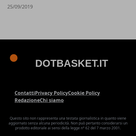
25/09/2019
Contatti
Privacy Policy
Cookie Policy
Redazione
Chi siamo
Questo sito non rappresenta una testata giornalistica in quanto viene
aggiornato senza alcuna periodicità. Non può pertanto considerarsi un
prodotto editoriale ai sensi della legge n° 62 del 7 marzo 2001.