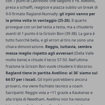
con 7 punti di Lavrinovic che valgono il +8. Avellino,
presa a schiaffi, reagisce e piazza subito un break di
9-0 firmato Ragland-Nunnally:
gli irpini vanno per
la prima volta in vantaggio (25-26)
. Il quarto
prosegue con un bel testa a testa, ma a chiuderlo
avanti di 1 punto è la Grissin Bon (39-38). La gara è
tutto fuorchè bella, e gli errori al tiro ne sono una
chiara dimostrazione.
Reggio, tuttavia, sembra
messa meglio rispetto agli avversari
(Della Valle
molto bene) e chiude il terzo 57-50. Nell'ultima
frazione la Grissin Bon vuole chiudere il discorso.
Ragland tiene in partita Avellino: al 36' siamo sul
64-57 per i locali.
Gli irpini potrebbero ancora
provarci, ma viene fischiato tecnico a coach
Sacripanti: Reggio vola a +11 grazie a Kaukenas e
alla tripla di Needham. Avellino non ha nessuna