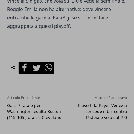
Vince la Sidigas, che vola sul 2-0 e vede la semifinale.
Reggio Emilia non ha alternative: deve vincere
entrambe le gare al PalaBigi se vuole restare
aggrappata a questi playoff.
Facebook
Twitter
Whatsapp
Articolo Precedente
Articolo Successivo
Gara 7 fatale per
Playoff: la Reyer Venezia
Washington: esulta Boston
concede il bis contro
(115-105), ora c'è Cleveland
Pistoia e vola sul 2-0