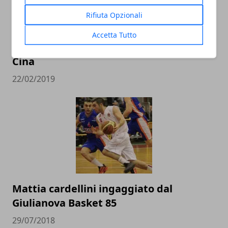
Rifiuta Opzionali
L’Italbasket contro Ungheria e Lituania
Accetta Tutto
alla conquista del pass per i Mondiali in
Cina
22/02/2019
Mattia cardellini ingaggiato dal
Giulianova Basket 85
29/07/2018