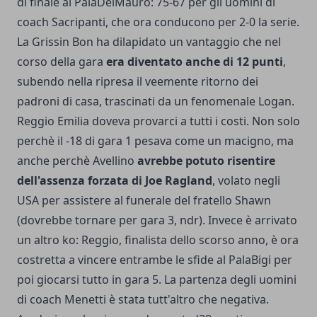
di finale al PalaDelMauro: 75-67 per gli uomini di
coach Sacripanti, che ora conducono per 2-0 la serie.
La Grissin Bon ha dilapidato un vantaggio che nel
corso della gara
era diventato anche di 12 punti
,
subendo nella ripresa il veemente ritorno dei
padroni di casa, trascinati da un fenomenale Logan.
Reggio Emilia doveva provarci a tutti i costi. Non solo
perchè il -18 di gara 1 pesava come un macigno, ma
anche perchè Avellino
avrebbe potuto risentire
dell'assenza forzata di Joe Ragland
, volato negli
USA per assistere al funerale del fratello Shawn
(dovrebbe tornare per gara 3, ndr). Invece è arrivato
un altro ko: Reggio, finalista dello scorso anno, è ora
costretta a vincere entrambe le sfide al PalaBigi per
poi giocarsi tutto in gara 5. La partenza degli uomini
di coach Menetti è stata tutt'altro che negativa.