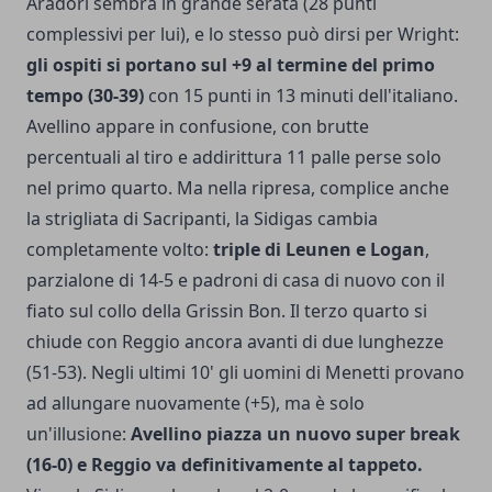
Aradori sembra in grande serata (28 punti
complessivi per lui), e lo stesso può dirsi per Wright:
gli ospiti si portano sul +9 al termine del primo
tempo (30-39)
con 15 punti in 13 minuti dell'italiano.
Avellino appare in confusione, con brutte
percentuali al tiro e addirittura 11 palle perse solo
nel primo quarto. Ma nella ripresa, complice anche
la strigliata di Sacripanti, la Sidigas cambia
completamente volto:
triple di Leunen e Logan
,
parzialone di 14-5 e padroni di casa di nuovo con il
fiato sul collo della Grissin Bon. Il terzo quarto si
chiude con Reggio ancora avanti di due lunghezze
(51-53). Negli ultimi 10' gli uomini di Menetti provano
ad allungare nuovamente (+5), ma è solo
un'illusione:
Avellino piazza un nuovo super break
(16-0) e Reggio va definitivamente al tappeto.