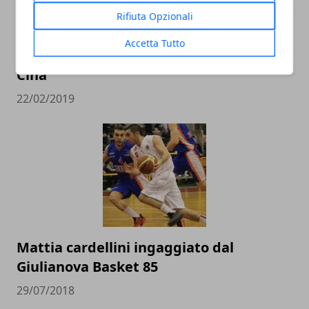
Rifiuta Opzionali
L’Italbasket contro Ungheria e Lituania
Accetta Tutto
alla conquista del pass per i Mondiali in
Cina
22/02/2019
Mattia cardellini ingaggiato dal
Giulianova Basket 85
29/07/2018