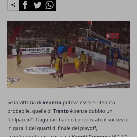
Facebook
Twitter
Whatsapp
Se la vittoria di
Venezia
poteva essere ritenuta
probabile, quella di
Trento
è senza dubbio un
"colpaccio". I lagunari hanno conquistato il successo
in gara 1 dei quarti di finale dei playoff,
sconfiggendo una coriacea
Vanoli Cremona
(87-77)