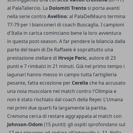
al PalaTaliercio. La
Dolomiti Trento
si porta avanti
nella serie contro
Avellino
: al PalaDelMauro termina
77-79 per i bianconeri di coach Buscaglia. I campioni
d'Italia in carica cominciano bene la loro avventura
in questa post-season. A far pendere la bilancia dalla
parte del team di De Raffaele è soprattutto una
prestazione stellare di
Hrvoje Peric
, autore di 23
punti e 7 rimbalzi in 21 minuti. Già nel primo tempo i
lagunari hanno messo in campo tutta l'artiglieria
pesante, fatta eccezione per
Cerella
che ha accusato
una noia muscolare nel match contro l'Olimpia e
non è stato rischiato dal coach della Reyer. L'Umana
nei primi due quarti fa largamente la partita.
Cremona cerca di restare aggrappata al match con
Johnson-Odom
(15 punti): gli ospiti sprofondano sul
-17 ma riescono ad andare all'intervallo a -11. Nella