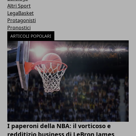
Altri Sport
LegaBasket
Protagonisti
Pronostici
ARTICOLI POPOLARI
I paperoni della NBA: il vorticoso e
redditizio business di LeBron James