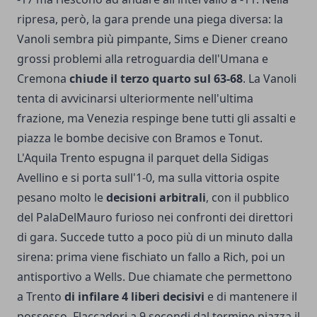
ripresa, però, la gara prende una piega diversa: la
Vanoli sembra più pimpante, Sims e Diener creano
grossi problemi alla retroguardia dell'Umana e
Cremona
chiude il terzo quarto sul 63-68
. La Vanoli
tenta di avvicinarsi ulteriormente nell'ultima
frazione, ma Venezia respinge bene tutti gli assalti e
piazza le bombe decisive con Bramos e Tonut.
L'Aquila Trento espugna il parquet della Sidigas
Avellino e si porta sull'1-0, ma sulla vittoria ospite
pesano molto le
decisioni arbitrali
, con il pubblico
del PalaDelMauro furioso nei confronti dei direttori
di gara. Succede tutto a poco più di un minuto dalla
sirena: prima viene fischiato un fallo a Rich, poi un
antisportivo a Wells. Due chiamate che permettono
a Trento
di infilare 4 liberi decisivi
e di mantenere il
possesso. Flaccadori a 9 secondi dal termine piazza il