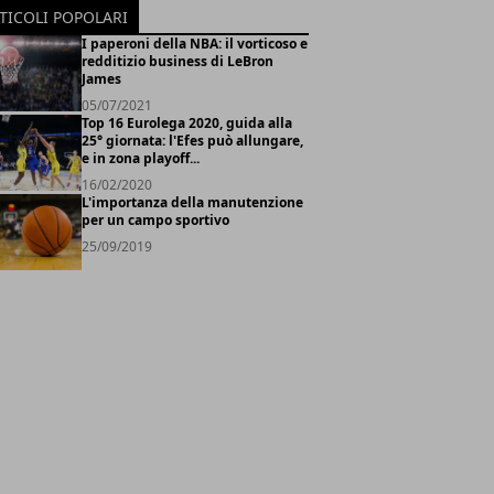
TICOLI POPOLARI
I paperoni della NBA: il vorticoso e
redditizio business di LeBron
James
05/07/2021
Top 16 Eurolega 2020, guida alla
25° giornata: l'Efes può allungare,
e in zona playoff...
16/02/2020
L'importanza della manutenzione
per un campo sportivo
25/09/2019