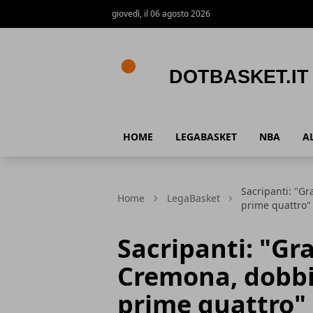
giovedì, il 06 agosto 2026
DotBasket.it
HOME
LEGABASKET
NBA
A
Sacripanti: "G
Home
LegaBasket
prime quattro"
Sacripanti: "Gr
Cremona, dobbi
prime quattro"