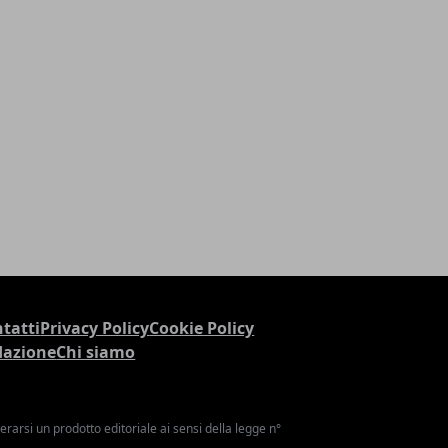
tatti
Privacy Policy
Cookie Policy
dazione
Chi siamo
arsi un prodotto editoriale ai sensi della legge n°