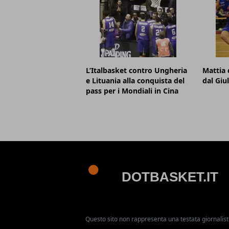
L’Italbasket contro Ungheria
Mattia 
e Lituania alla conquista del
dal Giu
pass per i Mondiali in Cina
Questo sito non rappresenta una testata giornalist