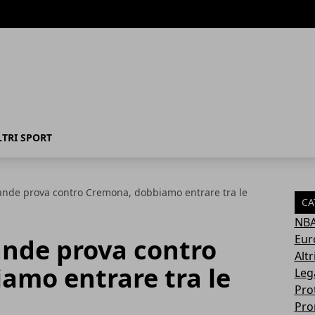
LTRI SPORT
rande prova contro Cremona, dobbiamo entrare tra le
CA
NB
Eur
ande prova contro
Altr
amo entrare tra le
Leg
Pro
Pro