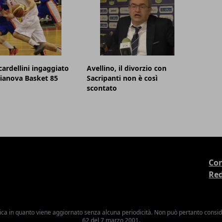
cardellini ingaggiato
Avellino, il divorzio con
lianova Basket 85
Sacripanti non è così
scontato
Con
Re
ica in quanto viene aggiornato senza alcuna periodicità. Non può pertanto consider
62 del 7 marzo 2001.