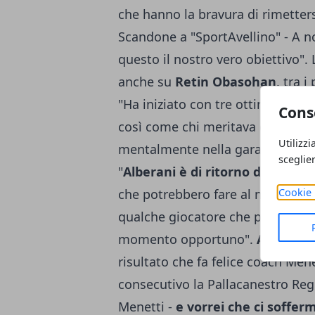
che hanno la bravura di rimettersi
Scandone a "SportAvellino" - A no
questo il nostro vero obiettivo". 
anche su
Retin Obasohan
, tra 
"Ha iniziato con tre ottime azion
Cons
così come chi meritava di stare 
Utilizzi
mentalmente nella gara". Infine,
sceglie
"
Alberani è di ritorno da Ports
Cookie 
che potrebbero fare al nostro cas
qualche giocatore che possa dar
momento opportuno".
Ai playof
risultato che fa felice coach Mene
consecutivo la Pallacanestro Regg
Menetti -
e vorrei che ci soffer