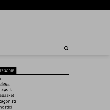
Cerca
TEGORIE
A
olega
i Sport
aBasket
tagonisti
nostici