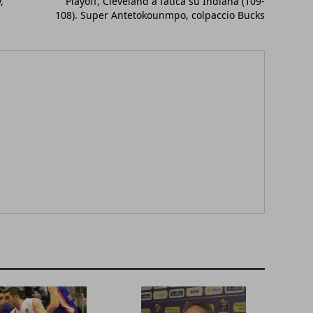
,
Playoff, Cleveland a fatica su Indiana (109-
108). Super Antetokounmpo, colpaccio Bucks