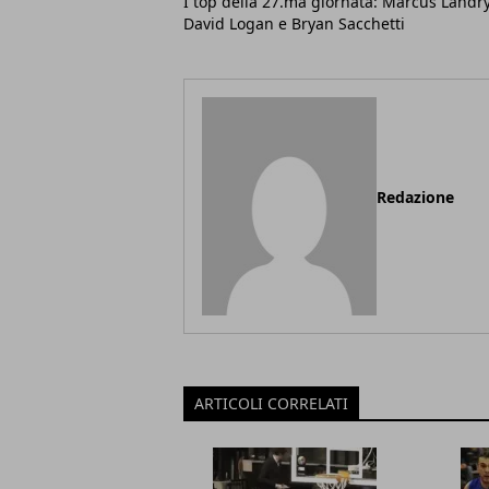
I top della 27.ma giornata: Marcus Landry
David Logan e Bryan Sacchetti
Redazione
ARTICOLI CORRELATI