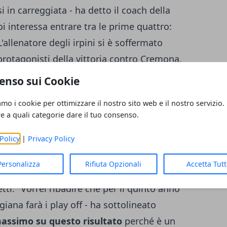
 in carreggiata - ha detto il coach della
i interessa entrare tra le prime quattro:
L'allenatore degli irpini si è soffermato
i protagonisti della vittoria contro Cremona.
i e
mi è sembrato giusto tenerlo in campo
enso sui Cookie
in quel momento, far giocare chi stava
amo i cookie per ottimizzare il nostro sito web e il nostro servizio.
 un rapido passaggio sul mercato.
re a quali categorie dare il tuo consenso.
mouth.
Abbiamo visionato alcuni elementi
Policy
|
Privacy Policy
o - ha rivelato Sacripanti - Confido in
ci mano e saper stare in campo al
Personalizza
Rifiuta Opzionali
Accetta Tut
f anche la Grissin Bon Reggio Emilia
: un
tti. "Vorrei ribadire che per il quinto anno
iana farà i play off - ha sottolineato
massimo su questo risultato
perché è un