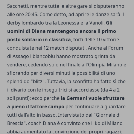
Sacchetti, mentre tutte le altre gare si disputeranno
alle ore 20:45. Come detto, ad aprire le danze sarà il
derby lombardo tra la Leonessa e la Vanoli.
Gli
uomini di Diana mantengono ancora il primo
posto solitario in classifica
, forti delle 10 vittorie
conquistate nei 12 match disputati. Anche al Forum
di Assago i biancoblu hanno mostrato grinta da
vendere, cedendo solo nel finale all'Olimpia Milano e
sfiorando per diversi minuti la possibilità di uno
splendido "blitz". Tuttavia, la sconfitta ha fatto sì che
il divario con le inseguitrici si accorciasse (da 4 a 2
soli punti): ecco perchè
la Germani vuole sfruttare
a pieno il fattore campo
per continuare a guardare
tutti dall'alto in basso. Intervistato dal "Giornale di
Brescia", coach Diana è convinto che il ko di Milano
abbia aumentato la convinzione dei propri ragazzi: