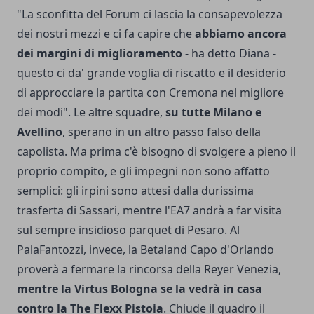
"La sconfitta del Forum ci lascia la consapevolezza
dei nostri mezzi e ci fa capire che
abbiamo ancora
dei margini di miglioramento
- ha detto Diana -
questo ci da' grande voglia di riscatto e il desiderio
di approcciare la partita con Cremona nel migliore
dei modi". Le altre squadre,
su tutte Milano e
Avellino
, sperano in un altro passo falso della
capolista. Ma prima c'è bisogno di svolgere a pieno il
proprio compito, e gli impegni non sono affatto
semplici: gli irpini sono attesi dalla durissima
trasferta di Sassari, mentre l'EA7 andrà a far visita
sul sempre insidioso parquet di Pesaro. Al
PalaFantozzi, invece, la Betaland Capo d'Orlando
proverà a fermare la rincorsa della Reyer Venezia,
mentre la Virtus Bologna se la vedrà in casa
contro la The Flexx Pistoia
. Chiude il quadro il