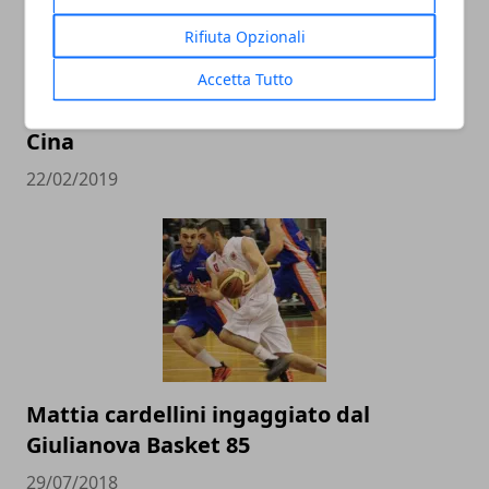
Rifiuta Opzionali
L’Italbasket contro Ungheria e Lituania
Accetta Tutto
alla conquista del pass per i Mondiali in
Cina
22/02/2019
Mattia cardellini ingaggiato dal
Giulianova Basket 85
29/07/2018