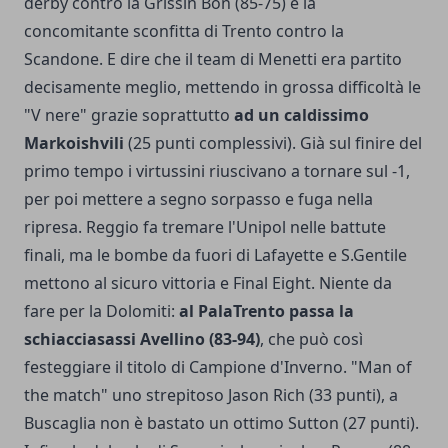
derby contro la Grissin Bon (85-75) e la
concomitante sconfitta di Trento contro la
Scandone. E dire che il team di Menetti era partito
decisamente meglio, mettendo in grossa difficoltà le
"V nere" grazie soprattutto
ad un caldissimo
Markoishvili
(25 punti complessivi). Già sul finire del
primo tempo i virtussini riuscivano a tornare sul -1,
per poi mettere a segno sorpasso e fuga nella
ripresa. Reggio fa tremare l'Unipol nelle battute
finali, ma le bombe da fuori di Lafayette e S.Gentile
mettono al sicuro vittoria e Final Eight. Niente da
fare per la Dolomiti:
al PalaTrento passa la
schiacciasassi Avellino (83-94)
, che può così
festeggiare il titolo di Campione d'Inverno. "Man of
the match" uno strepitoso Jason Rich (33 punti), a
Buscaglia non è bastato un ottimo Sutton (27 punti).