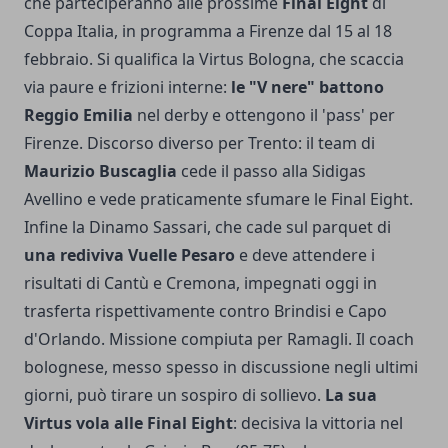
che parteciperanno alle prossime
Final Eight
di
Coppa Italia, in programma a Firenze dal 15 al 18
febbraio. Si qualifica la Virtus Bologna, che scaccia
via paure e frizioni interne:
le "V nere" battono
Reggio Emilia
nel derby e ottengono il 'pass' per
Firenze. Discorso diverso per Trento: il team di
Maurizio Buscaglia
cede il passo alla Sidigas
Avellino e vede praticamente sfumare le Final Eight.
Infine la Dinamo Sassari, che cade sul parquet di
una rediviva Vuelle Pesaro
e deve attendere i
risultati di Cantù e Cremona, impegnati oggi in
trasferta rispettivamente contro Brindisi e Capo
d'Orlando. Missione compiuta per Ramagli. Il coach
bolognese, messo spesso in discussione negli ultimi
giorni, può tirare un sospiro di sollievo.
La sua
Virtus vola alle Final Eight
: decisiva la vittoria nel