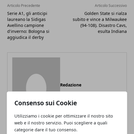
Articolo Precedente
Articolo Successivo
Serie A1, gli anticipi
Golden State si rialza
laureano la Sidigas
subito e vince a Milwaukee
Avellino campione
(94-108). Disastro Cavs,
d'inverno: Bologna si
esulta Indiana
aggiudica il derby
Redazione
Consenso sui Cookie
Utilizziamo i cookie per ottimizzare il nostro sito
web e il nostro servizio. Puoi scegliere a quali
categorie dare il tuo consenso.