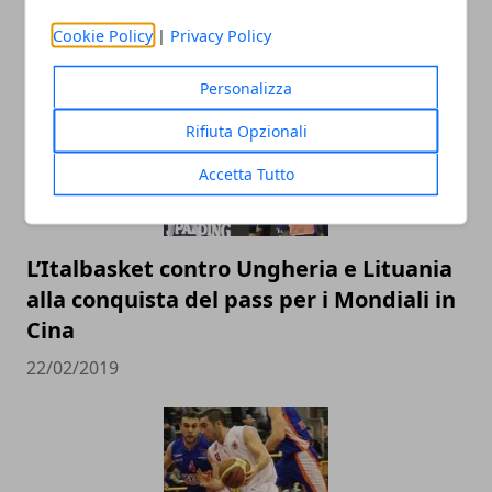
ARTICOLI CORRELATI
Cookie Policy
|
Privacy Policy
Personalizza
Rifiuta Opzionali
Accetta Tutto
L’Italbasket contro Ungheria e Lituania
alla conquista del pass per i Mondiali in
Cina
22/02/2019