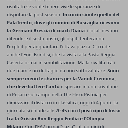
risultato se vuole tenere vive le speranze di
disputare la post-season.
Incrocio simile quello del
PalaTrento, dove gli uomini di Buscaglia ricevono
la Germani Brescia di coach Diana
: i locali devono
difendere il sesto posto, gli ospiti tenteranno
l'exploit per agguantare l'ottava piazza. Ci crede
anche l'Enel Brindisi, che fa visita alla Pasta Reggia
Caserta ormai in smobilitazione. Ma la rivalità tra i
due team è un dettaglio da non sottovalutare.
Sono
sempre meno le chances per la Vanoli Cremona,
che deve battere Cantù
e sperare in uno scivolone
di Pesaro sul campo della The Flexx Pistoia per
dimezzare il distacco in classifica, oggi di 4 punti. La
giornata si chiude alle 20:45 con
il posticipo di lusso
tra la Grissin Bon Reggio Emilia e l'Olimpia
Milano
. Con l'EA7 ormai "sazia", gli uomini di