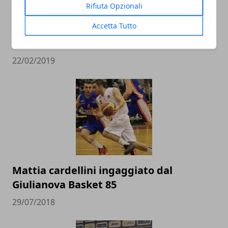
Rifiuta Opzionali
L’Italbasket contro Ungheria e Lituania
Accetta Tutto
alla conquista del pass per i Mondiali in
Cina
22/02/2019
Mattia cardellini ingaggiato dal
Giulianova Basket 85
29/07/2018