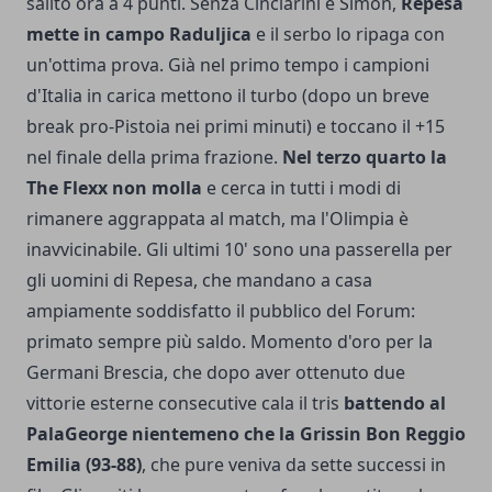
salito ora a 4 punti. Senza Cinciarini e Simon,
Repesa
mette in campo Raduljica
e il serbo lo ripaga con
un'ottima prova. Già nel primo tempo i campioni
d'Italia in carica mettono il turbo (dopo un breve
break pro-Pistoia nei primi minuti) e toccano il +15
nel finale della prima frazione.
Nel terzo quarto la
The Flexx non molla
e cerca in tutti i modi di
rimanere aggrappata al match, ma l'Olimpia è
inavvicinabile. Gli ultimi 10' sono una passerella per
gli uomini di Repesa, che mandano a casa
ampiamente soddisfatto il pubblico del Forum:
primato sempre più saldo. Momento d'oro per la
Germani Brescia, che dopo aver ottenuto due
vittorie esterne consecutive cala il tris
battendo al
PalaGeorge nientemeno che la Grissin Bon Reggio
Emilia (93-88)
, che pure veniva da sette successi in