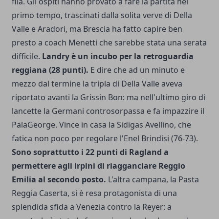
fila. Gli ospiti hanno provato a fare la partita nel
primo tempo, trascinati dalla solita verve di Della
Valle e Aradori, ma Brescia ha fatto capire ben
presto a coach Menetti che sarebbe stata una serata
difficile.
Landry è un incubo per la retroguardia
reggiana (28 punti).
E dire che ad un minuto e
mezzo dal termine la tripla di Della Valle aveva
riportato avanti la Grissin Bon: ma nell'ultimo giro di
lancette la Germani controsorpassa e fa impazzire il
PalaGeorge. Vince in casa la Sidigas Avellino, che
fatica non poco per regolare l'Enel Brindisi (76-73).
Sono soprattutto i 22 punti di Ragland a
permettere agli irpini di riagganciare Reggio
Emilia al secondo posto.
L'altra campana, la Pasta
Reggia Caserta, si è resa protagonista di una
splendida sfida a Venezia contro la Reyer: a