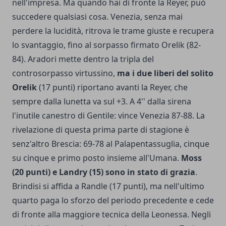
nell'impresa. Ma quando hai di fronte la Reyer, può
succedere qualsiasi cosa. Venezia, senza mai
perdere la lucidità, ritrova le trame giuste e recupera
lo svantaggio, fino al sorpasso firmato Orelik (82-
84). Aradori mette dentro la tripla del
controsorpasso virtussino,
ma i due liberi del solito
Orelik
(17 punti) riportano avanti la Reyer, che
sempre dalla lunetta va sul +3. A 4'' dalla sirena
l'inutile canestro di Gentile: vince Venezia 87-88. La
rivelazione di questa prima parte di stagione è
senz'altro Brescia: 69-78 al Palapentassuglia, cinque
su cinque e primo posto insieme all'Umana.
Moss
(20 punti) e Landry (15) sono in stato di grazia
.
Brindisi si affida a Randle (17 punti), ma nell'ultimo
quarto paga lo sforzo del periodo precedente e cede
di fronte alla maggiore tecnica della Leonessa. Negli