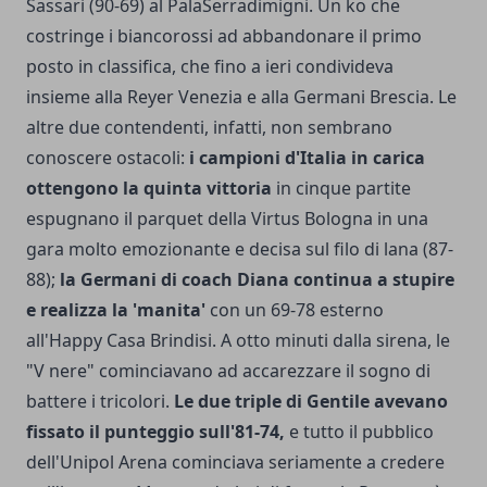
Sassari (90-69) al PalaSerradimigni. Un ko che
costringe i biancorossi ad abbandonare il primo
posto in classifica, che fino a ieri condivideva
insieme alla Reyer Venezia e alla Germani Brescia. Le
altre due contendenti, infatti, non sembrano
conoscere ostacoli:
i campioni d'Italia in carica
ottengono la quinta vittoria
in cinque partite
espugnano il parquet della Virtus Bologna in una
gara molto emozionante e decisa sul filo di lana (87-
88);
la Germani di coach Diana continua a stupire
e realizza la 'manita'
con un 69-78 esterno
all'Happy Casa Brindisi. A otto minuti dalla sirena, le
"V nere" cominciavano ad accarezzare il sogno di
battere i tricolori.
Le due triple di Gentile avevano
fissato il punteggio sull'81-74,
e tutto il pubblico
dell'Unipol Arena cominciava seriamente a credere