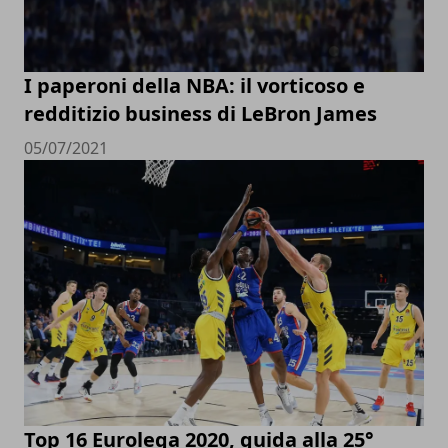
I paperoni della NBA: il vorticoso e
redditizio business di LeBron James
05/07/2021
Top 16 Eurolega 2020, guida alla 25°