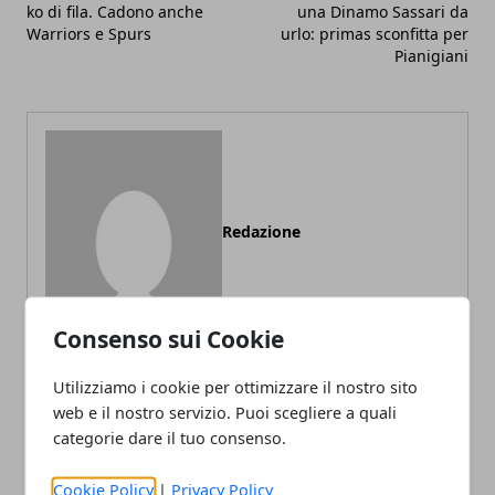
ko di fila. Cadono anche
una Dinamo Sassari da
Warriors e Spurs
urlo: primas sconfitta per
Pianigiani
Redazione
Consenso sui Cookie
Utilizziamo i cookie per ottimizzare il nostro sito
web e il nostro servizio. Puoi scegliere a quali
categorie dare il tuo consenso.
ARTICOLI CORRELATI
Cookie Policy
|
Privacy Policy