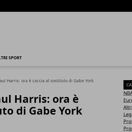
LTRI SPORT
aul Harris: ora è caccia al sostituto di Gabe York
CA
NB
ul Harris: ora è
Eur
uto di Gabe York
Altr
Leg
Pro
Pro