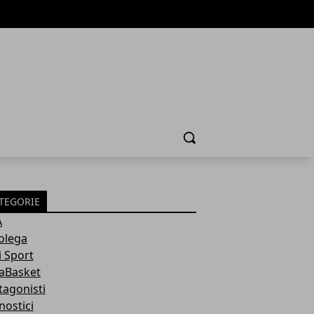
Cerca
TEGORIE
A
olega
i Sport
aBasket
tagonisti
nostici