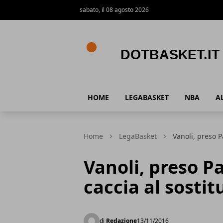
sabato, il 08 agosto 2026
DotBasket.it
HOME
LEGABASKET
NBA
A
Home
LegaBasket
Vanoli, preso P
Vanoli, preso Pa
caccia al sostit
di
Redazione
13/11/2016