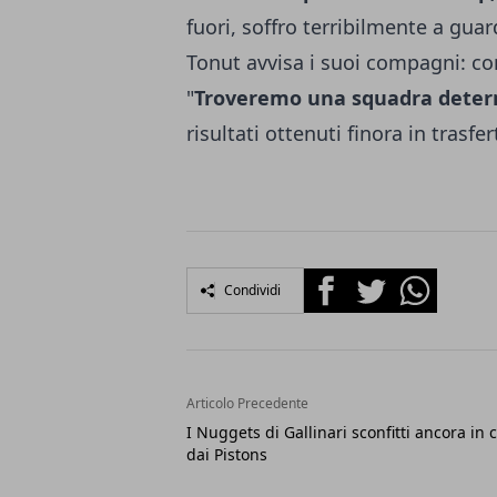
fuori, soffro terribilmente a gua
Tonut avvisa i suoi compagni: con
"
Troveremo una squadra dete
risultati ottenuti finora in trasf
Facebook
Twitter
Whatsapp
Condividi
Articolo Precedente
I Nuggets di Gallinari sconfitti ancora in 
dai Pistons