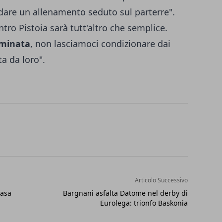
rdare un allenamento seduto sul parterre".
tro Pistoia sarà tutt'altro che semplice.
rminata
, non lasciamoci condizionare dai
erta da loro".
Articolo Successivo
casa
Bargnani asfalta Datome nel derby di
Eurolega: trionfo Baskonia