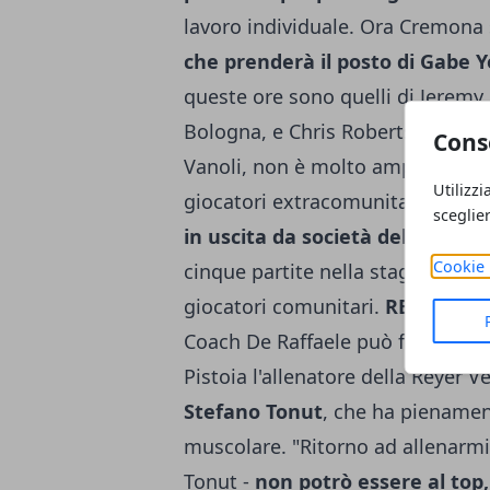
lavoro individuale. Ora Cremona 
che prenderà il posto di Gabe Y
queste ore sono quelli di Jeremy 
Bologna, e Chris Roberts, in uscit
Cons
Vanoli, non è molto ampia: a ter
Utilizzi
giocatori extracomunitari,
può a
sceglie
in uscita da società del campio
Cookie 
cinque partite nella stagione in c
giocatori comunitari.
REYER RIA
Coach De Raffaele può finalmente
Pistoia l'allenatore della Reyer 
Stefano Tonut
, che ha pienamen
muscolare. "Ritorno ad allenarmi,
Tonut -
non potrò essere al top,