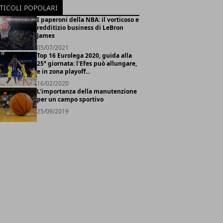
TICOLI POPOLARI
I paperoni della NBA: il vorticoso e
redditizio business di LeBron
James
05/07/2021
Top 16 Eurolega 2020, guida alla
25° giornata: l'Efes può allungare,
e in zona playoff...
16/02/2020
L'importanza della manutenzione
per un campo sportivo
25/09/2019