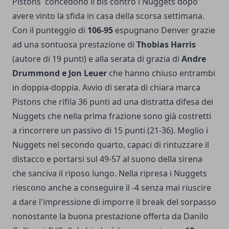
Pistons concedono il bis contro i Nuggets dopo
avere vinto la sfida in casa della scorsa settimana.
Con il punteggio di
106-95
espugnano Denver grazie
ad una sontuosa prestazione di
Thobias Harris
(autore di 19 punti) e alla serata di grazia di
Andre
Drummond e Jon Leuer
che hanno chiuso entrambi
in doppia-doppia. Avvio di serata di chiara marca
Pistons che rifila 36 punti ad una distratta difesa dei
Nuggets che nella prima frazione sono già costretti
a rincorrere un passivo di 15 punti (21-36). Meglio i
Nuggets nel secondo quarto, capaci di rintuzzare il
distacco e portarsi sul 49-57 al suono della sirena
che sanciva il riposo lungo. Nella ripresa i Nuggets
riescono anche a conseguire il -4 senza mai riuscire
a dare l'impressione di imporre il break del sorpasso
nonostante la buona prestazione offerta da Danilo