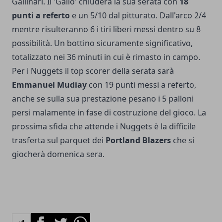
Gallinari. Il 'Gallo' chiuderà la sua serata con
18
punti a referto
e un 5/10 dal pitturato. Dall'arco 2/4
mentre risulteranno 6 i tiri liberi messi dentro su 8
possibilità. Un bottino sicuramente significativo,
totalizzato nei 36 minuti in cui è rimasto in campo.
Per i Nuggets il top scorer della serata sarà
Emmanuel Mudiay
con 19 punti messi a referto,
anche se sulla sua prestazione pesano i 5 palloni
persi malamente in fase di costruzione del gioco. La
prossima sfida che attende i Nuggets è la difficile
trasferta sul parquet dei
Portland Blazers
che si
giocherà domenica sera.
Facebook
Twitter
Whatsapp