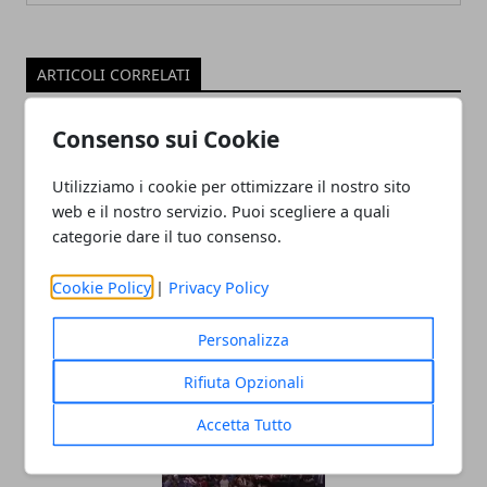
ARTICOLI CORRELATI
Consenso sui Cookie
Utilizziamo i cookie per ottimizzare il nostro sito
web e il nostro servizio. Puoi scegliere a quali
categorie dare il tuo consenso.
Cookie Policy
|
Privacy Policy
I paperoni della NBA: il vorticoso e
Personalizza
redditizio business di LeBron James
05/07/2021
Rifiuta Opzionali
Accetta Tutto