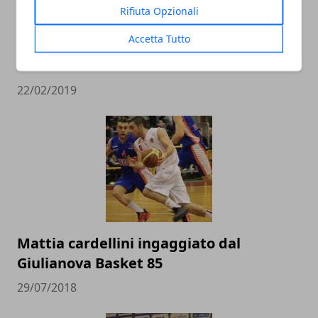
Rifiuta Opzionali
L’Italbasket contro Ungheria e Lituania
Accetta Tutto
alla conquista del pass per i Mondiali in
Cina
22/02/2019
Mattia cardellini ingaggiato dal
Giulianova Basket 85
29/07/2018