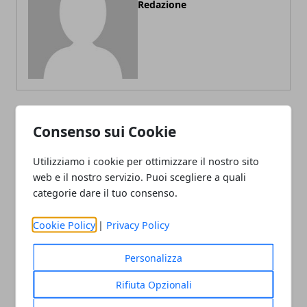
Redazione
Consenso sui Cookie
ARTICOLI CORRELATI
Utilizziamo i cookie per ottimizzare il nostro sito
web e il nostro servizio. Puoi scegliere a quali
categorie dare il tuo consenso.
Cookie Policy
|
Privacy Policy
Personalizza
I paperoni della NBA: il vorticoso e
Rifiuta Opzionali
redditizio business di LeBron James