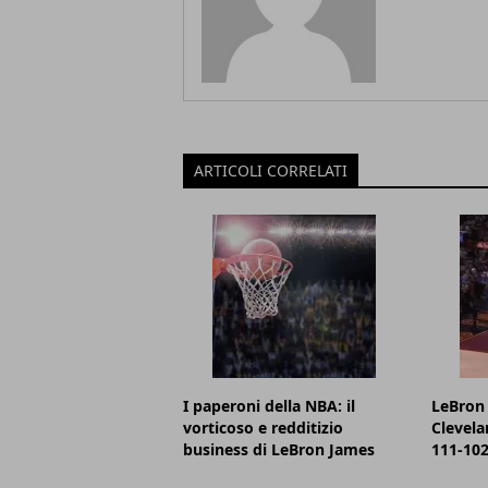
ARTICOLI CORRELATI
I paperoni della NBA: il
LeBron 
vorticoso e redditizio
Clevela
business di LeBron James
111-102,