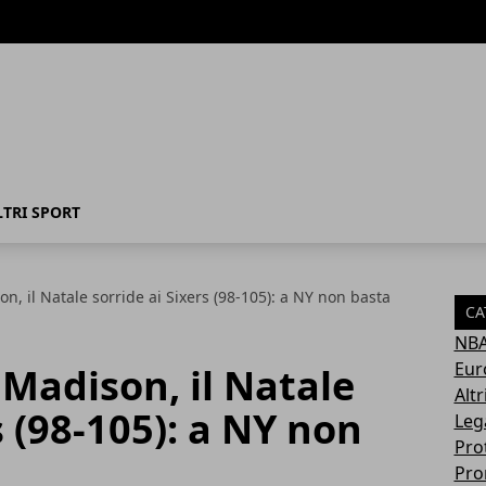
LTRI SPORT
on, il Natale sorride ai Sixers (98-105): a NY non basta
CA
NB
Eur
 Madison, il Natale
Altr
s (98-105): a NY non
Leg
Pro
Pro