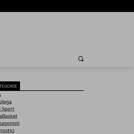
Cerca
TEGORIE
A
olega
i Sport
aBasket
tagonisti
nostici