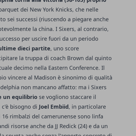
 parquet dei New York Knicks, che nelle
o sei successi (riuscendo a piegare anche
evolmente la china. I Sixers, al contrario,
uccesso per uscire fuori da un periodo
ultime dieci partite
, uno score
cipitare la truppa di coach Brown dal quinto
ttuale decimo nella Eastern Conference. Il
bio vincere al Madison è sinonimo di qualità
ladelphia non mancano affatto: ma i Sixers
 un equilibrio
se vogliono staccare il
o c'è bisogno di
Joel Embiid
, in particolare
e i 16 rimbalzi del camerunense sono linfa
andi risorse anche da JJ Redick (24) e da un
 la spunta anche senza l'apporto concreto di