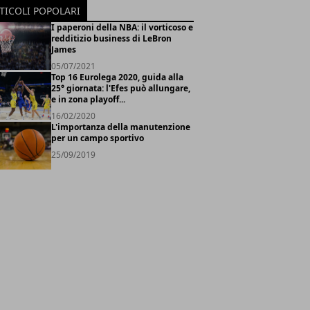
TICOLI POPOLARI
I paperoni della NBA: il vorticoso e
redditizio business di LeBron
James
05/07/2021
Top 16 Eurolega 2020, guida alla
25° giornata: l'Efes può allungare,
e in zona playoff...
16/02/2020
L'importanza della manutenzione
per un campo sportivo
25/09/2019