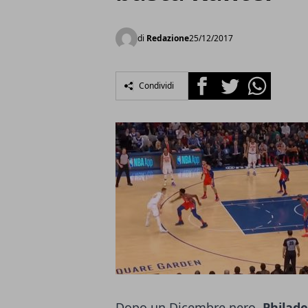
di
Redazione
25/12/2017
Facebook
Twitter
Whatsapp
Condividi
Dopo un Dicembre nero,
Philade