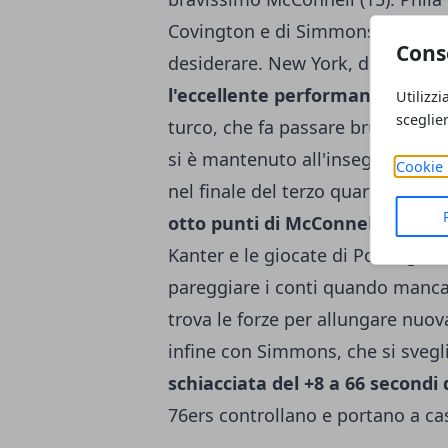
Covington e di Simmons, che nell
Cons
desiderare. New York, dal canto 
l'eccellente performance di En
Utilizzi
sceglie
turco, che fa passare brutti mom
si è mantenuto all'insegna dell'equ
Cookie 
nel finale del terzo quarto gli os
otto punti di McConnell
. I Sixe
Kanter e le giocate di Porzingis 
pareggiare i conti quando mancan
trova le forze per allungare nuov
infine con Simmons, che si svegl
schiacciata del +8 a 66 secondi 
76ers controllano e portano a c