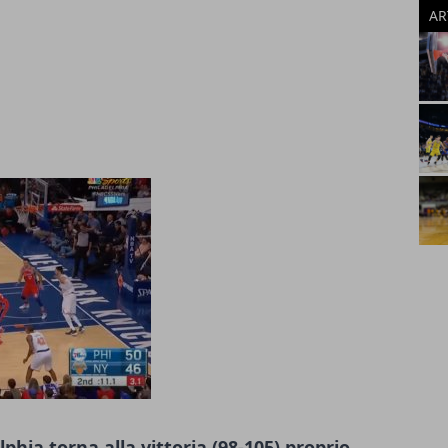
AR
lphia torna alla vittoria (98-105) proprio