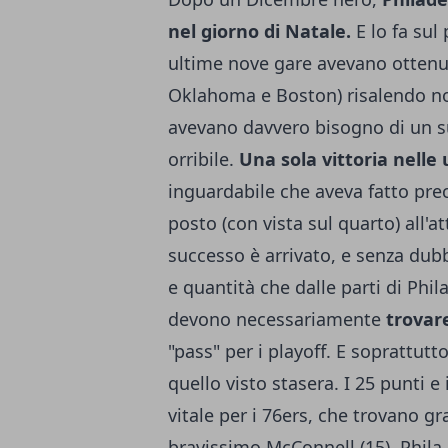
nel giorno di Natale.
E lo fa sul
ultime nove gare avevano ottenut
Oklahoma e Boston) risalendo not
avevano davvero bisogno di un s
orribile.
Una sola vittoria nelle 
inguardabile che aveva fatto pre
posto (con vista sul quarto) all'a
successo è arrivato, e senza dub
e quantità che dalle parti di Phi
devono necessariamente
trovare
"pass" per i playoff. E soprattutt
quello visto stasera. I 25 punti 
vitale per i 76ers, che trovano gr
bravissimo McConnell (15). Phila