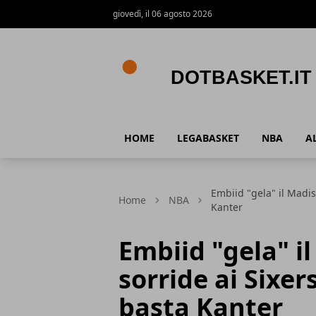
giovedì, il 06 agosto 2026
DotBasket.it
HOME
LEGABASKET
NBA
A
Embiid "gela" il Madis
Home
NBA
Kanter
Embiid "gela" il
sorride ai Sixer
basta Kanter