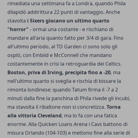
rimediata una settimana fa a Londra, quando Phila
dilapidò addirittura 22 punti di vantaggio. Anche
stavolta
i Sixers giocano un ultimo quarto
"horror"
- ormai una costante - e rischiano di
mandare all'aria quanto fatto per 3/4 di gara. Fino
all'ultimo periodo, al TD Garden ci sono solo gli
ospiti, con Embiid e McConnell che mandano
costantemente in crisi la retroguardia dei Celtics.
Boston, priva di Irving, precipita fino a -20
, ma
nell'ultimo quarto si sveglia e rischia di bissare la
rimonta londinese: quando Tatum firma il -7 a 2
minuti dalla fine la panchina di Phila rivede gli incubi,
ma stavolta il ribaltone non si concretizza.
Torna
alla vittoria Cleveland
, ma lo fa con una fatica
enorme. Alla Quicken Loans Arena i Cavs battono di
misura Orlando (104-103) e mettono fine alla serie di