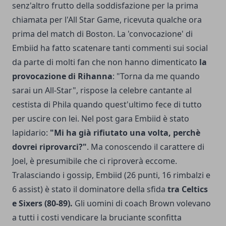
senz'altro frutto della soddisfazione per la prima
chiamata per l'All Star Game, ricevuta qualche ora
prima del match di Boston. La 'convocazione' di
Embiid ha fatto scatenare tanti commenti sui social
da parte di molti fan che non hanno dimenticato
la
provocazione di Rihanna
: "Torna da me quando
sarai un All-Star", rispose la celebre cantante al
cestista di Phila quando quest'ultimo fece di tutto
per uscire con lei. Nel post gara Embiid è stato
lapidario:
"Mi ha già rifiutato una volta, perchè
dovrei riprovarci?"
. Ma conoscendo il carattere di
Joel, è presumibile che ci riproverà eccome.
Tralasciando i gossip, Embiid (26 punti, 16 rimbalzi e
6 assist) è stato il dominatore della sfida
tra Celtics
e Sixers (80-89).
Gli uomini di coach Brown volevano
a tutti i costi vendicare la bruciante sconfitta