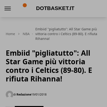
DotBasket.it
Embiid "pigliatutto": All Star Game più
Home
NBA
vittoria contro i Celtics (89-80). E rifiuta
Rihanna!
Embiid "pigliatutto": All
Star Game più vittoria
contro i Celtics (89-80). E
rifiuta Rihanna!
di
Redazione
19/01/2018