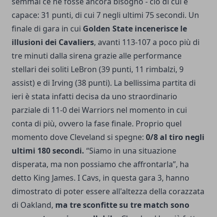
semmai ce ne fosse ancora bisogno - ciò di cui è
capace: 31 punti, di cui 7 negli ultimi 75 secondi. Un
finale di gara in cui
Golden State incenerisce le
illusioni dei Cavaliers
, avanti 113-107 a poco più di
tre minuti dalla sirena grazie alle performance
stellari dei soliti LeBron (39 punti, 11 rimbalzi, 9
assist) e di Irving (38 punti). La bellissima partita di
ieri è stata infatti decisa da uno straordinario
parziale di 11-0 dei Warriors nel momento in cui
conta di più, ovvero la fase finale. Proprio quel
momento dove Cleveland si spegne:
0/8 al tiro negli
ultimi 180 secondi.
“Siamo in una situazione
disperata, ma non possiamo che affrontarla”, ha
detto King James. I Cavs, in questa gara 3, hanno
dimostrato di poter essere all'altezza della corazzata
di Oakland,
ma tre sconfitte su tre match sono