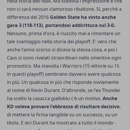
nella storia dell'NBA. Ma stavolta l'impressione è che
non ci sarà nessun clamoroso ribaltone. Sì, perchè a
differenza del 2016
Golden State ha vinto anche
gara 3 (118-113), portandosi addirittura sul 3-0.
Nessuno, prima d'ora, è riuscito mai a rimontare un
tale svantaggio nella storia dei playoff. E' vero che
anche l'anno scorso si diceva la stessa cosa, e poi i
Cavs si sono rivelati straordinari nello smentire ogni
pronostico. Ma stavolta i Warriors (15 vittorie su 15
in questi playoff) sembrano davvero avere qualcosa
in più. Un qualcosa in più che risponde ovviamente
al nome di Kevin Durant. D'altronde, se l'ex Thunder
ha scelto la casacca gialloblu c'è un motivo.
Anche
KD voleva provare l'ebbrezza di risultare decisivo
,
di mettere la firma tangibile su un successo, su un
titolo. E ieri Durant ha mostrato a tutto il mondo -