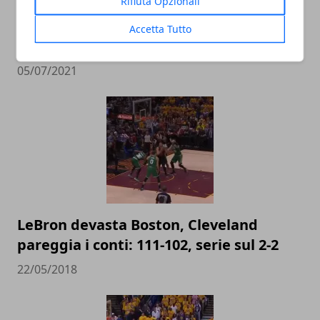
Rifiuta Opzionali
I paperoni della NBA: il vorticoso e
Accetta Tutto
redditizio business di LeBron James
05/07/2021
LeBron devasta Boston, Cleveland
pareggia i conti: 111-102, serie sul 2-2
22/05/2018