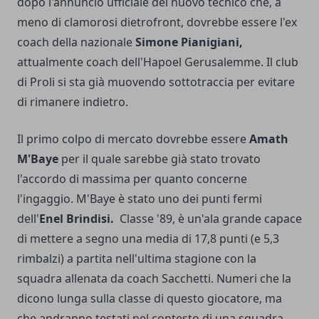
dopo l'annuncio ufficiale del nuovo tecnico che, a
meno di clamorosi dietrofront, dovrebbe essere l'ex
coach della nazionale
Simone Pianigiani,
attualmente coach dell'Hapoel Gerusalemme. Il club
di Proli si sta già muovendo sottotraccia per evitare
di rimanere indietro.
Il primo colpo di mercato dovrebbe essere
Amath
M'Baye
per il quale sarebbe già stato trovato
l'accordo di massima per quanto concerne
l'ingaggio. M'Baye è stato uno dei punti fermi
dell'
Enel Brindisi.
Classe '89, è un'ala grande capace
di mettere a segno una media di 17,8 punti (e 5,3
rimbalzi) a partita nell'ultima stagione con la
squadra allenata da coach Sacchetti. Numeri che la
dicono lunga sulla classe di questo giocatore, ma
che andranno testati nel contesto di una squadra