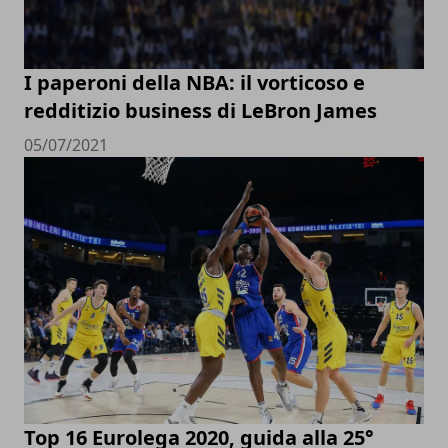
I paperoni della NBA: il vorticoso e
redditizio business di LeBron James
05/07/2021
Top 16 Eurolega 2020, guida alla 25°