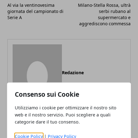
Al via la ventinovesima
Milano-Stella Rossa, ultrà
giornata del campionato di
serbi rubano al
Serie A
supermercato e
aggrediscono commessa
Redazione
Consenso sui Cookie
Utilizziamo i cookie per ottimizzare il nostro sito
web e il nostro servizio. Puoi scegliere a quali
categorie dare il tuo consenso.
ARTICOLI CORRELATI
Cookie Policy
|
Privacy Policy