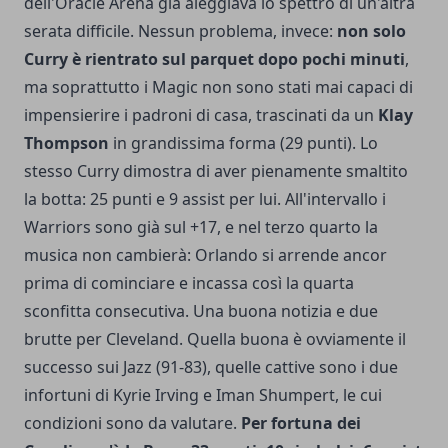
dell'Oracle Arena già aleggiava lo spettro di un'altra
serata difficile. Nessun problema, invece:
non solo
Curry è rientrato sul parquet dopo pochi minuti
,
ma soprattutto i Magic non sono stati mai capaci di
impensierire i padroni di casa, trascinati da un
Klay
Thompson
in grandissima forma (29 punti). Lo
stesso Curry dimostra di aver pienamente smaltito
la botta: 25 punti e 9 assist per lui. All'intervallo i
Warriors sono già sul +17, e nel terzo quarto la
musica non cambierà: Orlando si arrende ancor
prima di cominciare e incassa così la quarta
sconfitta consecutiva. Una buona notizia e due
brutte per Cleveland. Quella buona è ovviamente il
successo sui Jazz (91-83), quelle cattive sono i due
infortuni di Kyrie Irving e Iman Shumpert, le cui
condizioni sono da valutare.
Per fortuna dei