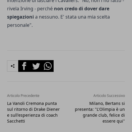
intenzione di lasciare i Cavaliers. "No, non l'ho fatto -
rivela Irving - perché
non credo di dover dare
spiegazioni
a nessuno. E' stata una mia scelta
personale".
Facebook
Twitter
Whatsapp
Articolo Precedente
Articolo Successivo
La Vanoli Cremona punta
Milano, Bertans si
sul ritorno di Drake Diener
presenta: "L'Olimpia è un
e sull'esperienza di coach
grande club, felice di
Sacchetti
essere qui"