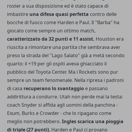
roster a sua disposizione ed è stato capace di
imbastire
una difesa quasi perfetta
contro delle
bocche di fuoco come Harden e Paul. Il "Barba" ha
giocato come sempre un ottimo match,
caratterizzato da 32 punti e 11 assist.
Houston era
riuscita a rimontare una partita che sembrava aver
preso la strada del "Lago Salato" già a metà secondo
quarto: il +19 per gli ospiti aveva ghiacciato il
pubblico del Toyota Center. Ma i Rockets sono pur
sempre un team fenomenale. Nella ripresa i padroni
di casa
recuperano lo svantaggio
e passano
addirittura a condurre. Utah non perde mai la testa:
coach Snyder si affida agli uomini della panchina -
Exum, Burks e Crowder - che lo ripagano come
meglio non potrebbero.
Ingles scarica una pioggia
di triple (27 punti)
, Harden e Paul ci provano