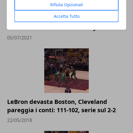
Rifiuta Opzionali
Accetta Tutto
I paperoni della NBA: il vorticoso e
redditizio business di LeBron James
05/07/2021
LeBron devasta Boston, Cleveland
pareggia i conti: 111-102, serie sul 2-2
22/05/2018