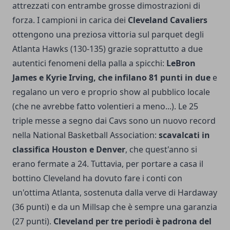
attrezzati con entrambe grosse dimostrazioni di
forza. I campioni in carica dei
Cleveland Cavaliers
ottengono una preziosa vittoria sul parquet degli
Atlanta Hawks (130-135) grazie soprattutto a due
autentici fenomeni della palla a spicchi:
LeBron
James e Kyrie Irving, che infilano 81 punti in due
e
regalano un vero e proprio show al pubblico locale
(che ne avrebbe fatto volentieri a meno...). Le 25
triple messe a segno dai Cavs sono un nuovo record
nella National Basketball Association:
scavalcati in
classifica Houston e Denver
, che quest'anno si
erano fermate a 24. Tuttavia, per portare a casa il
bottino Cleveland ha dovuto fare i conti con
un'ottima Atlanta, sostenuta dalla verve di Hardaway
(36 punti) e da un Millsap che è sempre una garanzia
(27 punti).
Cleveland per tre periodi è padrona del