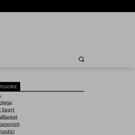
Cerca
TEGORIE
A
olega
i Sport
aBasket
tagonisti
nostici