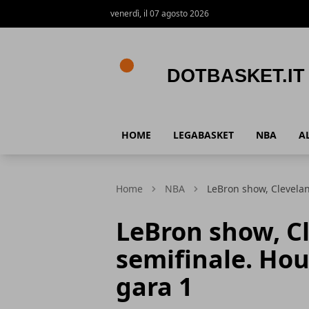
venerdì, il 07 agosto 2026
DotBasket.it
HOME
LEGABASKET
NBA
A
Home
NBA
LeBron show, Clevelan
LeBron show, Cl
semifinale. Hou
gara 1