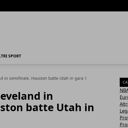
LTRI SPORT
d in semifinale. Houston batte Utah in gara 1
CA
NB
eveland in
Eur
ston batte Utah in
Altr
Leg
Pro
Pro