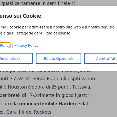
quasi certamente in semifinale ci
tato con tutte le sue forze fino all'ultimo.
enso sui Cookie
punti, 12 rimbalzi e 6 assist, ma la sua
amo i cookie per ottimizzare il nostro sito web e il nostro servizio.
nere il "pass" per il secondo turno di
re a quali categorie dare il tuo consenso.
 minuto dalla sirena, gli ospiti erano
Sulla Quicken Loans Arena scende il gelo, ma
Policy
|
Privacy Policy
 cuori dei tifosi locali. Indiana saluta, ma
Personalizza
Rifiuta Opzionali
Accetta Tut
 tra Houston e Utah va ai texani.
I Rockets
omo partita, manco a dirlo, il solito James
nti e 7 assist. Senza Rubio gli ospiti vanno
vallo Houston è sopra di 25 punti. Tuttavia,
per break di 17-3 rimette in gioco i Jazz: il
occato da
un incontenibile Harden
e dal
o. Gara 1 è dei Rockets.