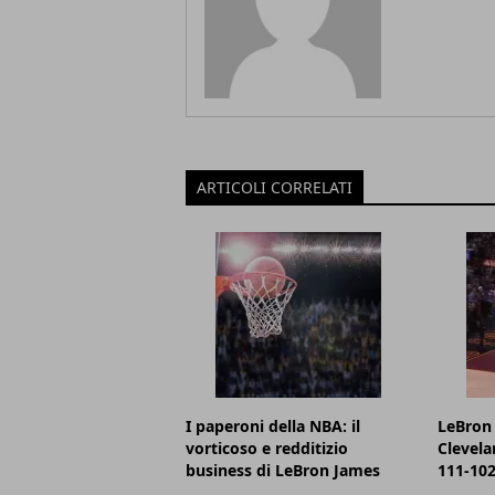
ARTICOLI CORRELATI
I paperoni della NBA: il
LeBron 
vorticoso e redditizio
Clevela
business di LeBron James
111-102,