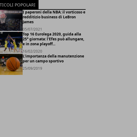
TICOLI POPOLARI
I paperoni della NBA: il vorticoso e
redditizio business di LeBron
James
05/07/2021
Top 16 Eurolega 2020, guida alla
25° giornata: l'Efes può allungare,
e in zona playoff...
16/02/2020
L'importanza della manutenzione
per un campo sportivo
25/09/2019