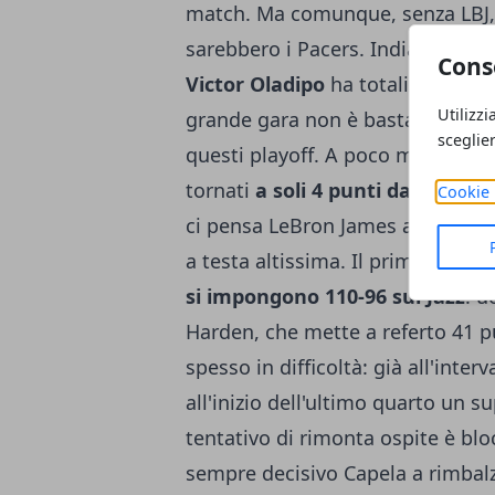
match. Ma comunque, senza LBJ, 
sarebbero i Pacers. Indiana ha lot
Cons
Victor Oladipo
ha totalizzato 30 
Utilizzi
grande gara non è bastata ad otte
sceglie
questi playoff. A poco meno di un
tornati
a soli 4 punti dai Cavs
. 
Cookie 
ci pensa LeBron James a scaldare i
a testa altissima. Il primo round
si impongono 110-96 sui Jazz
: u
Harden, che mette a referto 41 pu
spesso in difficoltà: già all'inter
all'inizio dell'ultimo quarto un su
tentativo di rimonta ospite è bl
sempre decisivo Capela a rimbalz