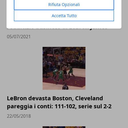
Rifiuta Opzionali
Accetta Tutto
I paperoni della NBA: il vorticoso e
redditizio business di LeBron James
05/07/2021
LeBron devasta Boston, Cleveland
pareggia i conti: 111-102, serie sul 2-2
22/05/2018