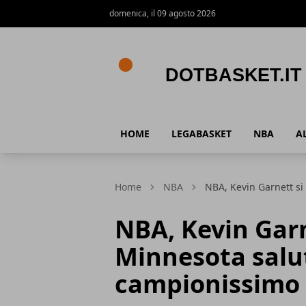
domenica, il 09 agosto 2026
DotBasket.it
HOME
LEGABASKET
NBA
A
Home
NBA
NBA, Kevin Garnett si 
NBA, Kevin Garne
Minnesota salut
campionissimo