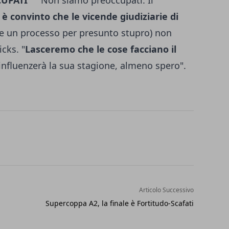
CUPATI"
"Non siamo preoccupati. Il
 è convinto che le vicende giudiziarie di
re un processo per presunto stupro) non
cks. "
Lasceremo che le cose facciano il
fluenzerà la sua stagione, almeno spero".
Articolo Successivo
Supercoppa A2, la finale è Fortitudo-Scafati