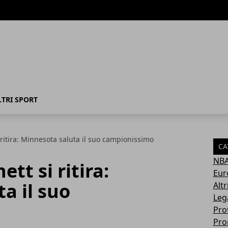
LTRI SPORT
ritira: Minnesota saluta il suo campionissimo
CA
NB
tt si ritira:
Eur
a il suo
Altr
Leg
Pro
Pro