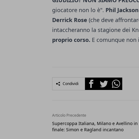
GIUDIZIO? NON SIAMO PREOC
giocatore non lo è".
Phil Jackson
Derrick Rose
(che deve affronta
intaccheranno la stagione dei Kni
proprio corso.
E comunque non in
Facebook
Twitter
Whatsapp
Condividi
Articolo Precedente
Supercoppa Italiana, Milano e Avellino in
finale: Simon e Ragland incantano