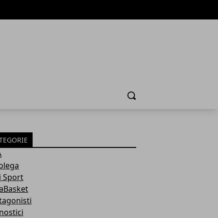
Cerca
TEGORIE
A
olega
i Sport
aBasket
tagonisti
nostici