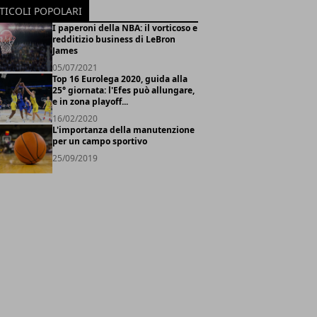
TICOLI POPOLARI
I paperoni della NBA: il vorticoso e
redditizio business di LeBron
James
05/07/2021
Top 16 Eurolega 2020, guida alla
25° giornata: l'Efes può allungare,
e in zona playoff...
16/02/2020
L'importanza della manutenzione
per un campo sportivo
25/09/2019