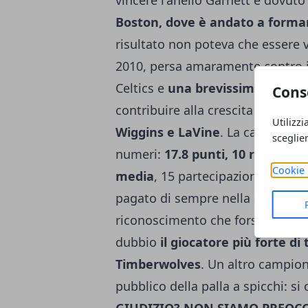
vincere l'anello Garnett è dovuto 
Boston, dove è andato a formare
risultato non poteva che essere v
2010, persa amaramente contro i 
Celtics e
una brevissima parent
Cons
contribuire alla crescita e alla va
Utilizzi
Wiggins e LaVine
. La carriera d
sceglie
numeri:
17.8 punti, 10 rimbalzi, 
Cookie 
media
, 15 partecipazioni all'All-
pagato di sempre nella storia del
riconoscimento che forse sta più
dubbio
il giocatore più forte di
Timberwolves
. Un altro campion
pubblico della palla a spicchi: s