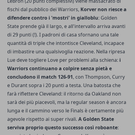
LeBron (20 punti complessivi) viene massacrato di
fischi dal pubblico dei Warriors,
Korver non riesce a
difendere contro i 'mostri' in gialloblu
: Golden
State prende già il largo, e all'intervallo arriva avanti
di 29 punti (!). I padroni di casa sfornano una tale
quantità di triple che intontisce Cleveland, incapace
di imbastire una qualsivoglia reazione. Nella ripresa
Lue deve togliere Love per problemi alla schiena:
i
Warriors continuano a colpire senza pietà e
concludono il match 126-91
, con Thompson, Curry
e Durant sopra i 20 punti a testa. Una batosta che
farà riflettere Cleveland: il ritorno da Oakland non
sarà dei più piacevoli, ma la regular season è ancora
lunga e il cammino verso le Finals è certamente più
agevole rispetto ai super rivali.
A Golden State
serviva proprio questo successo così roboante
: