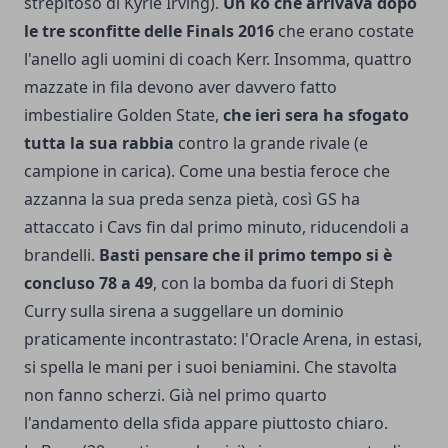
strepitoso di Kyrie Irving).
Un ko che arrivava dopo
le tre sconfitte delle Finals 2016
che erano costate
l'anello agli uomini di coach Kerr. Insomma, quattro
mazzate in fila devono aver davvero fatto
imbestialire Golden State,
che ieri sera ha sfogato
tutta la sua rabbia
contro la grande rivale (e
campione in carica). Come una bestia feroce che
azzanna la sua preda senza pietà, così GS ha
attaccato i Cavs fin dal primo minuto, riducendoli a
brandelli.
Basti pensare che il primo tempo si è
concluso 78 a 49
, con la bomba da fuori di Steph
Curry sulla sirena a suggellare un dominio
praticamente incontrastato: l'Oracle Arena, in estasi,
si spella le mani per i suoi beniamini. Che stavolta
non fanno scherzi. Già nel primo quarto
l'andamento della sfida appare piuttosto chiaro.