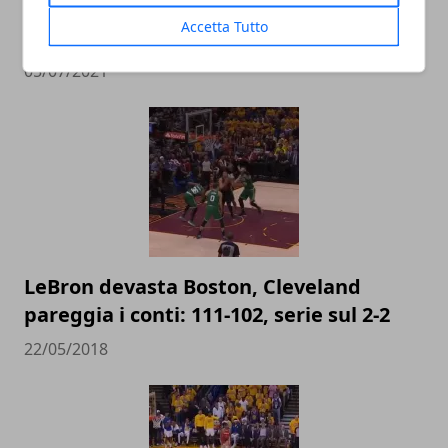
I paperoni della NBA: il vorticoso e
Accetta Tutto
redditizio business di LeBron James
05/07/2021
LeBron devasta Boston, Cleveland
pareggia i conti: 111-102, serie sul 2-2
22/05/2018