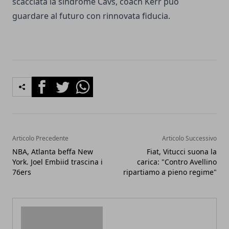
scacciata la sindrome Cavs, coach Kerr può
guardare al futuro con rinnovata fiducia.
Facebook
Twitter
Whatsapp
Articolo Precedente
Articolo Successivo
NBA, Atlanta beffa New
Fiat, Vitucci suona la
York. Joel Embiid trascina i
carica: "Contro Avellino
76ers
ripartiamo a pieno regime"