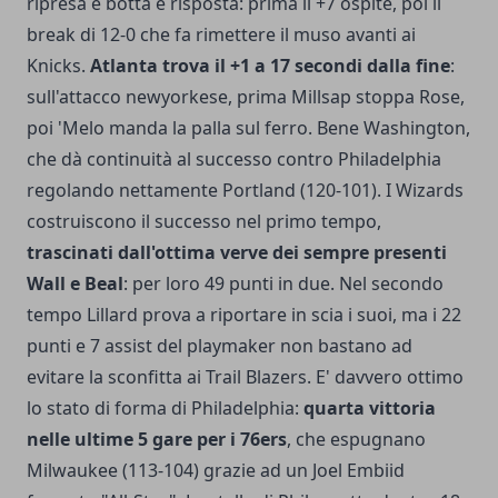
ripresa è botta e risposta: prima il +7 ospite, poi il
break di 12-0 che fa rimettere il muso avanti ai
Knicks.
Atlanta trova il +1 a 17 secondi dalla fine
:
sull'attacco newyorkese, prima Millsap stoppa Rose,
poi 'Melo manda la palla sul ferro. Bene Washington,
che dà continuità al successo contro Philadelphia
regolando nettamente Portland (120-101). I Wizards
costruiscono il successo nel primo tempo,
trascinati dall'ottima verve dei sempre presenti
Wall e Beal
: per loro 49 punti in due. Nel secondo
tempo Lillard prova a riportare in scia i suoi, ma i 22
punti e 7 assist del playmaker non bastano ad
evitare la sconfitta ai Trail Blazers. E' davvero ottimo
lo stato di forma di Philadelphia:
quarta vittoria
nelle ultime 5 gare per i 76ers
, che espugnano
Milwaukee (113-104) grazie ad un Joel Embiid