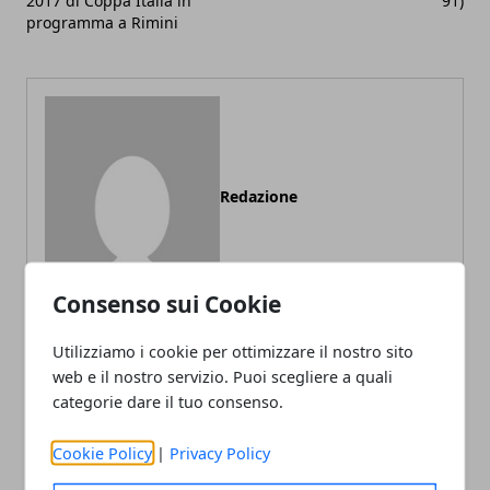
2017 di Coppa Italia in
91)
programma a Rimini
Redazione
Consenso sui Cookie
Utilizziamo i cookie per ottimizzare il nostro sito
web e il nostro servizio. Puoi scegliere a quali
categorie dare il tuo consenso.
ARTICOLI CORRELATI
Cookie Policy
|
Privacy Policy