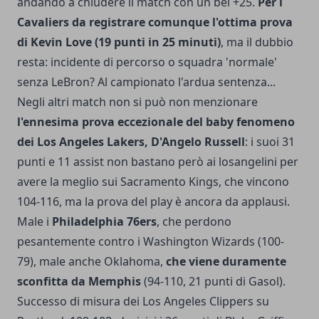
andando a chiudere il match con un bel +25.
Per i
Cavaliers da registrare comunque l'ottima prova
di Kevin Love (19 punti in 25 minuti)
, ma il dubbio
resta: incidente di percorso o squadra 'normale'
senza LeBron? Al campionato l'ardua sentenza...
Negli altri match non si può non menzionare
l'ennesima prova eccezionale del baby fenomeno
dei Los Angeles Lakers, D'Angelo Russell
: i suoi 31
punti e 11 assist non bastano però ai losangelini per
avere la meglio sui Sacramento Kings, che vincono
104-116, ma la prova del play è ancora da applausi.
Male i
Philadelphia 76ers
, che perdono
pesantemente contro i Washington Wizards (100-
79), male anche Oklahoma,
che viene duramente
sconfitta da Memphis
(94-110, 21 punti di Gasol).
Successo di misura dei Los Angeles Clippers su