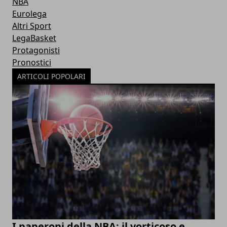
NBA
Eurolega
Altri Sport
LegaBasket
Protagonisti
Pronostici
ARTICOLI POPOLARI
I paperoni della NBA: il vorticoso e