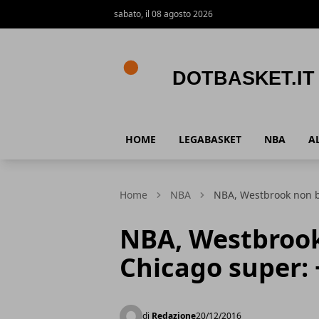
sabato, il 08 agosto 2026
DotBasket.it
HOME
LEGABASKET
NBA
A
Home
NBA
NBA, Westbrook non b
NBA, Westbrook
Chicago super: 
di
Redazione
20/12/2016