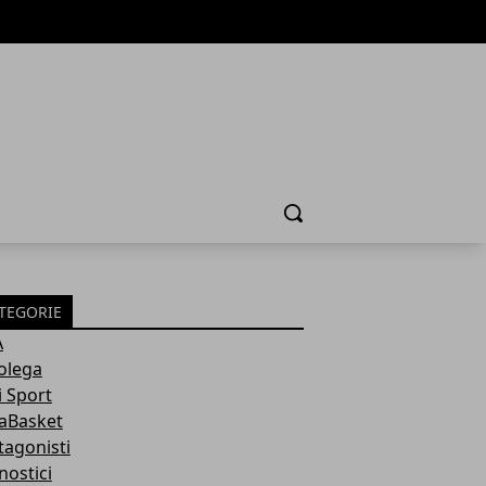
Cerca
TEGORIE
A
olega
i Sport
aBasket
tagonisti
nostici