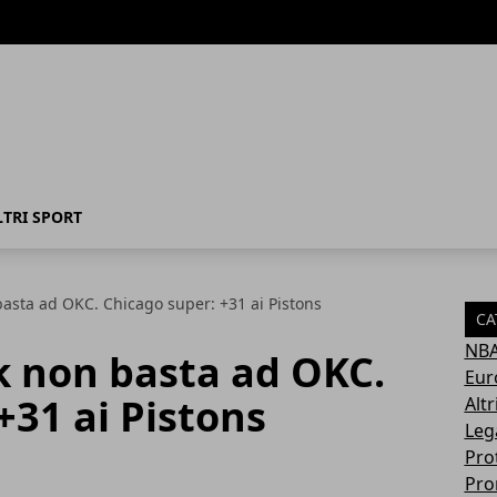
LTRI SPORT
asta ad OKC. Chicago super: +31 ai Pistons
CA
NB
 non basta ad OKC.
Eur
+31 ai Pistons
Altr
Leg
Pro
Pro