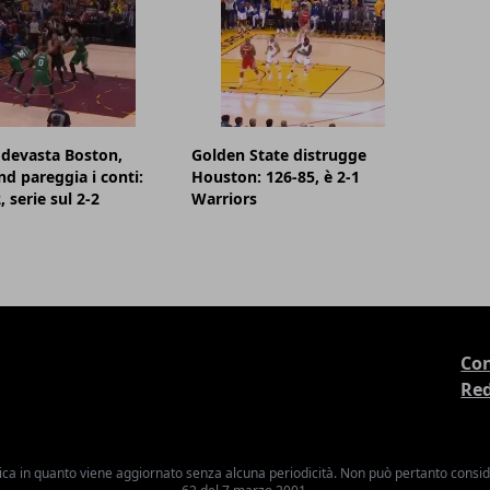
devasta Boston,
Golden State distrugge
nd pareggia i conti:
Houston: 126-85, è 2-1
 serie sul 2-2
Warriors
Con
Re
ica in quanto viene aggiornato senza alcuna periodicità. Non può pertanto consider