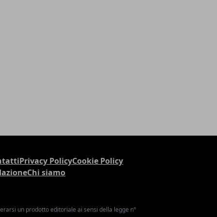
tatti
Privacy Policy
Cookie Policy
dazione
Chi siamo
arsi un prodotto editoriale ai sensi della legge n°