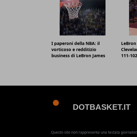
I paperoni della NBA: il
LeBron 
vorticoso e redditizio
Clevela
business di LeBron James
111-102,
Questo sito non rappresenta una testata giornalist