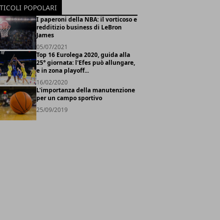
TICOLI POPOLARI
I paperoni della NBA: il vorticoso e
redditizio business di LeBron
James
05/07/2021
Top 16 Eurolega 2020, guida alla
25° giornata: l'Efes può allungare,
e in zona playoff...
16/02/2020
L'importanza della manutenzione
per un campo sportivo
25/09/2019