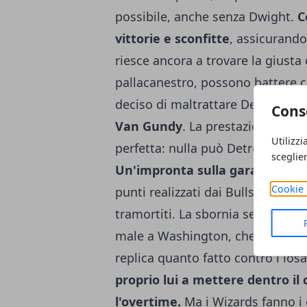
possibile, anche senza Dwight.
C
vittorie e sconfitte
, assicurando
riesce ancora a trovare la giusta
pallacanestro, possono battere 
deciso di maltrattare Detroit,
inf
Cons
Van Gundy
. La prestazione comp
Utilizzi
perfetta: nulla può Detroit di fro
sceglie
Un'impronta sulla gara marchi
Cookie 
punti realizzati dai Bulls nel cor
tramortiti. La sbornia seguita alla
male a Washington, che va ko sul
replica quanto fatto contro i losa
proprio lui a mettere dentro il
l'overtime.
Ma i Wizards fanno i