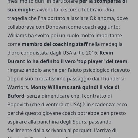
mesi molto duri, in particolare
per la scomparsa di
sua moglie
, avvenuta lo scorso febbraio. Una
tragedia che l'ha portato a lasciare Oklahoma, dove
collaborava con Donovan come coach aggiunto:
Williams ha svolto poi un ruolo molto importante
come
membro del coaching staff
nella medaglia
d'oro conquistata dagli USA a Rio 2016.
Kevin
Durant lo ha definito il vero 'top player' del team
,
ringraziandolo anche per l'aiuto psicologico ricevuto
dopo il suo criticatissimo passaggio dai Thunder ai
Warriors.
Monty Williams sarà quindi il vice di
Buford
, senza dimenticare che il contratto di
Popovich (che diventerà ct USA) è in scadenza: ecco
perchè questo giovane coach potrebbe ben presto
aspirare alla panchina degli Spurs, passando
facilmente dalla scrivania al parquet. L'arrivo di