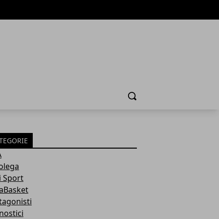
Cerca
TEGORIE
A
olega
i Sport
aBasket
tagonisti
nostici