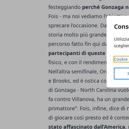
festeggiando
perché Gonzaga non
Fois - ma noi vediamo l’obiettiv
sprecare l’occasione. Dal mio pun
Cons
storia molto più grande di me". 
Utilizzi
percorso fatto fin qui dal team,
h
sceglie
partecipanti di queste Final Fou
Cookie 
fisico, e con il rendimento in dife
Nell’altra semifinale, Oregon co
e Brooks, ed è ostica con il suo a
di Gonzaga - North Carolina vuole 
fa contro Villanova, ha un grande
primattore". Fois, infine, dice d
di giocare così presto ed è conte
stato affascinato dall’America
,