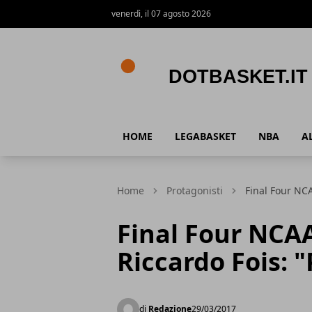
venerdì, il 07 agosto 2026
DotBasket.it
HOME
LEGABASKET
NBA
A
Home
Protagonisti
Final Four NCA
Final Four NCAA,
Riccardo Fois: 
di
Redazione
29/03/2017