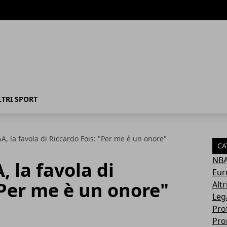
LTRI SPORT
A, la favola di Riccardo Fois: "Per me è un onore"
CA
NB
 la favola di
Eur
"Per me è un onore"
Altr
Leg
Pro
Pro