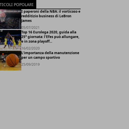
TICOLI POPOLARI
I paperoni della NBA: il vorticoso e
redditizio business di LeBron
James
05/07/2021
Top 16 Eurolega 2020, guida alla
25° giornata: l'Efes può allungare,
e in zona playoff...
16/02/2020
L'importanza della manutenzione
per un campo sportivo
25/09/2019