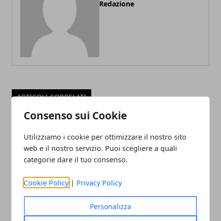
Redazione
ARTICOLI CORRELATI
Consenso sui Cookie
Utilizziamo i cookie per ottimizzare il nostro sito
web e il nostro servizio. Puoi scegliere a quali
categorie dare il tuo consenso.
Cookie Policy
|
Privacy Policy
Pistoia Basket 2000: annunciato il
Personalizza
divorzio ufficiale da coach Vincenzo