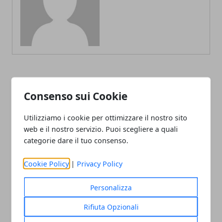
ARTICOLI CORRELATI
Consenso sui Cookie
Utilizziamo i cookie per ottimizzare il nostro sito
web e il nostro servizio. Puoi scegliere a quali
categorie dare il tuo consenso.
Cookie Policy
|
Privacy Policy
Personalizza
Top 16 Eurolega 2020, guida alla 25°
Rifiuta Opzionali
giornata: l'Efes può allungare, e in zona