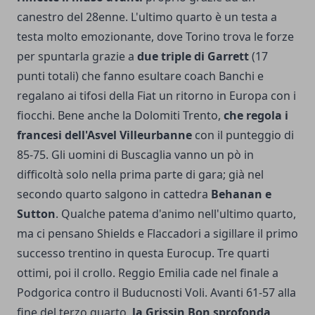
canestro del 28enne. L'ultimo quarto è un testa a
testa molto emozionante, dove Torino trova le forze
per spuntarla grazie a
due triple di Garrett
(17
punti totali) che fanno esultare coach Banchi e
regalano ai tifosi della Fiat un ritorno in Europa con i
fiocchi. Bene anche la Dolomiti Trento,
che regola i
francesi dell'Asvel Villeurbanne
con il punteggio di
85-75. Gli uomini di Buscaglia vanno un pò in
difficoltà solo nella prima parte di gara; già nel
secondo quarto salgono in cattedra
Behanan e
Sutton
. Qualche patema d'animo nell'ultimo quarto,
ma ci pensano Shields e Flaccadori a sigillare il primo
successo trentino in questa Eurocup. Tre quarti
ottimi, poi il crollo. Reggio Emilia cade nel finale a
Podgorica contro il Buducnosti Voli. Avanti 61-57 alla
fine del terzo quarto,
la Grissin Bon sprofonda