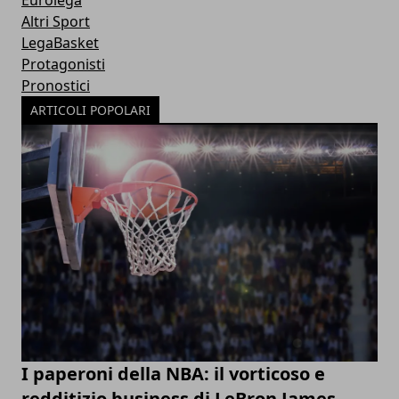
Altri Sport
LegaBasket
Protagonisti
Pronostici
ARTICOLI POPOLARI
I paperoni della NBA: il vorticoso e
redditizio business di LeBron James