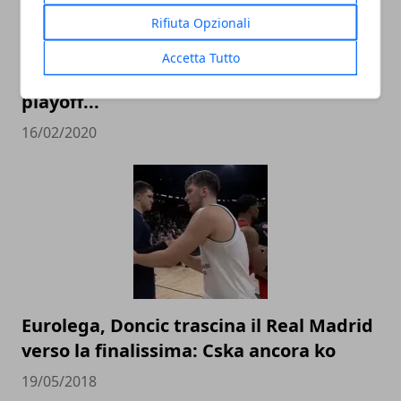
Rifiuta Opzionali
Top 16 Eurolega 2020, guida alla 25°
Accetta Tutto
giornata: l'Efes può allungare, e in zona
playoff...
16/02/2020
Eurolega, Doncic trascina il Real Madrid
verso la finalissima: Cska ancora ko
19/05/2018