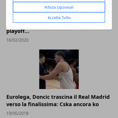
Rifiuta Opzionali
Top 16 Eurolega 2020, guida alla 25°
Accetta Tutto
giornata: l'Efes può allungare, e in zona
playoff...
16/02/2020
Eurolega, Doncic trascina il Real Madrid
verso la finalissima: Cska ancora ko
19/05/2018