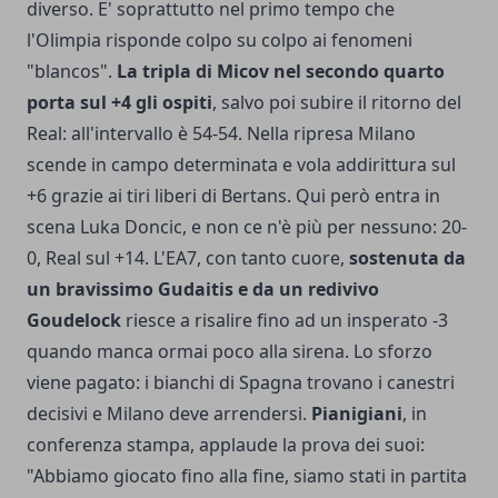
diverso. E' soprattutto nel primo tempo che
l'Olimpia risponde colpo su colpo ai fenomeni
"blancos".
La tripla di Micov nel secondo quarto
porta sul +4 gli ospiti
, salvo poi subire il ritorno del
Real: all'intervallo è 54-54. Nella ripresa Milano
scende in campo determinata e vola addirittura sul
+6 grazie ai tiri liberi di Bertans. Qui però entra in
scena Luka Doncic, e non ce n'è più per nessuno: 20-
0, Real sul +14. L'EA7, con tanto cuore,
sostenuta da
un bravissimo Gudaitis e da un redivivo
Goudelock
riesce a risalire fino ad un insperato -3
quando manca ormai poco alla sirena. Lo sforzo
viene pagato: i bianchi di Spagna trovano i canestri
decisivi e Milano deve arrendersi.
Pianigiani
, in
conferenza stampa, applaude la prova dei suoi:
"Abbiamo giocato fino alla fine, siamo stati in partita