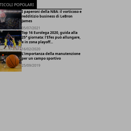
TICOLI POPOLARI
I paperoni della NBA: il vorticoso e
redditizio business di LeBron
James
05/07/2021
Top 16 Eurolega 2020, guida alla
25° giornata: l'Efes può allungare,
e in zona playoff...
16/02/2020
L'importanza della manutenzione
per un campo sportivo
25/09/2019