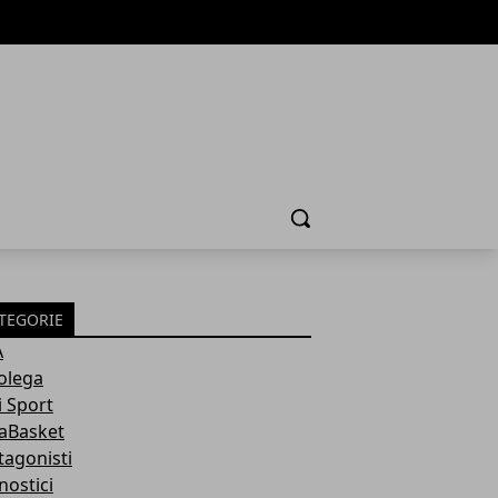
Cerca
TEGORIE
A
olega
i Sport
aBasket
tagonisti
nostici