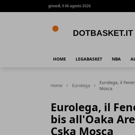
giovedì, il 06 agosto 2026
DotBasket.it
HOME
LEGABASKET
NBA
A
Eurolega, il Fene
Home
Eurolega
Mosca
Eurolega, il Fe
bis all'Oaka Are
Cska Mosca