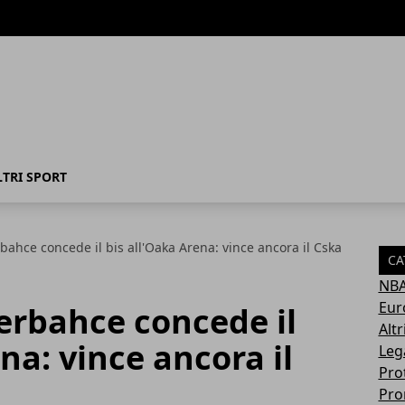
LTRI SPORT
rbahce concede il bis all'Oaka Arena: vince ancora il Cska
CA
NB
Eur
nerbahce concede il
Altr
na: vince ancora il
Leg
Pro
Pro