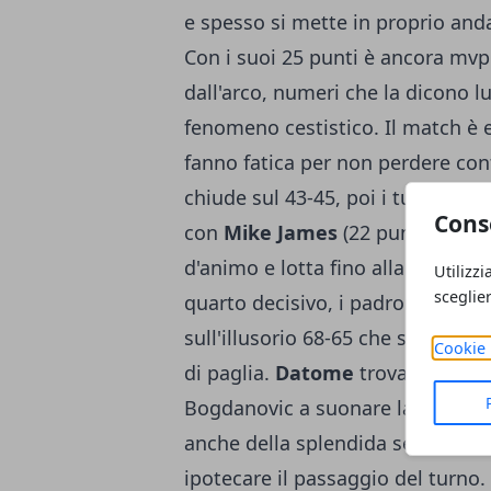
e spesso si mette in proprio and
Con i suoi 25 punti è ancora mvp 
dall'arco, numeri che la dicono 
fenomeno cestistico. Il match è eq
fanno fatica per non perdere cont
chiude sul 43-45, poi i turchi pro
Cons
con
Mike James
(22 punti) bravo
d'animo e lotta fino alla fine. Il
Utilizzi
sceglie
quarto decisivo, i padroni di ca
sull'illusorio 68-65 che sembra sp
Cookie 
di paglia.
Datome
trova gli unici
Bogdanovic a suonare la riscossa
anche della splendida serata di
ipotecare il passaggio del turno. 