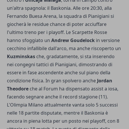
contro l'
Unicaja Malaga
, torna in campo contro
un'altra spagnola: il Baskonia. Alle ore 20:30, alla
Fernando Buesa Arena, la squadra di Pianigiani si
giocherà le residue chance di poter acciuffare
l'ultimo treno per i playoff. Le Scarpette Rosse
hanno sfoggiato un
Andrew Goudelock
in versione
cecchino infallibile dall'arco, ma anche riscoperto un
Kuzminskas
che, gradatamente, si sta inserendo
nei congegni tattici di Pianigiani, dimostrando di
essere in fase ascendente anche sul piano della
condizione fisica. In gran spolvero anche
Jordan
Theodore
che al Forum ha dispensato assist a iosa,
facendo segnare anche il record stagione (11).
L'Olimpia Milano attualmente vanta solo 5 successi
nelle 18 partite disputate, mentre il Baskonia è
ancora in piena lotta per un posto nei playoff, con 8