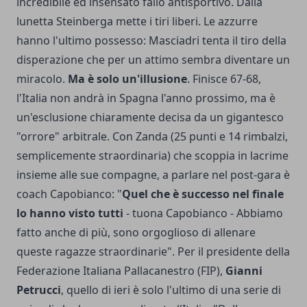
incredibile ed insensato fallo antisportivo. Dalla
lunetta Steinberga mette i tiri liberi. Le azzurre
hanno l'ultimo possesso: Masciadri tenta il tiro della
disperazione che per un attimo sembra diventare un
miracolo.
Ma è solo un'illusione
. Finisce 67-68,
l'Italia non andrà in Spagna l'anno prossimo, ma è
un'esclusione chiaramente decisa da un gigantesco
"orrore" arbitrale. Con Zanda (25 punti e 14 rimbalzi,
semplicemente straordinaria) che scoppia in lacrime
insieme alle sue compagne, a parlare nel post-gara è
coach Capobianco: "
Quel che è successo nel finale
lo hanno visto tutti
- tuona Capobianco - Abbiamo
fatto anche di più, sono orgoglioso di allenare
queste ragazze straordinarie". Per il presidente della
Federazione Italiana Pallacanestro (FIP),
Gianni
Petrucci
, quello di ieri è solo l'ultimo di una serie di