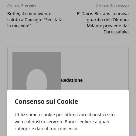
Articolo Precedente
Articolo Successivo
Butler, il commovente
E' Dairis Bertans la nuova
saluto a Chicago: "Sei stata
guardia dell'Olimpia
la mia vita!"
Milano: proviene dal
Darussafaka
Redazione
Consenso sui Cookie
Utilizziamo i cookie per ottimizzare il nostro sito
web e il nostro servizio. Puoi scegliere a quali
categorie dare il tuo consenso.