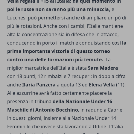
Vella regala il +15 all'Italia: da quel momento in
poi le russe non saranno più una minaccia,
e
Lucchesi può permettersi anche di ampliare un pò di
più le rotazioni. Anche con i cambi, l'Italia mantiene
alta la concentrazione sia in difesa che in attacco,
conducendo in porto il match e conquistando così
la
prima importante vittoria di questo torneo
contro una delle formazioni più temute.
La
miglior marcatrice dell’Italia è stata
Sara Madera
con 18 punti, 12 rimbalzi e 7 recuperi: in doppia cifra
anche
Ilaria Panzera
a quota 13 ed
Elena Vella
(11).
Alle azzurrine avrà fatto certamente piacere la
presenza in tribuna
della Nazionale Under 16
Maschile di Antonio Bocchino
, in raduno a Caorle
in questi giorni, insieme alla Nazionale Under 14
Femminile che invece sta lavorando a Udine. L'Italia