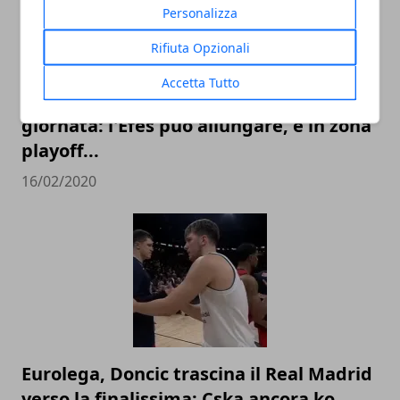
Personalizza
Rifiuta Opzionali
Accetta Tutto
Top 16 Eurolega 2020, guida alla 25°
giornata: l'Efes può allungare, e in zona
playoff...
16/02/2020
Eurolega, Doncic trascina il Real Madrid
verso la finalissima: Cska ancora ko