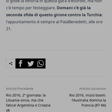
si gode la vittoria in questa gara d'esordio, ma non
c'è tempo per festeggiare.
Domani c'è già la
seconda sfida di questo girone contro la Turchia
:
l'appuntamento è sempre al PalaBenedetti, alle ore
21.
Facebook
Twitter
Whatsapp
Articolo Precedente
Articolo Successivo
Rio 2016, 2ª giornata: la
Rio 2016, inizio boom:
Lituania vince, ma che
l'Australia domina la
fatica! Argentina e Croazia
Francia (87-66)
ok