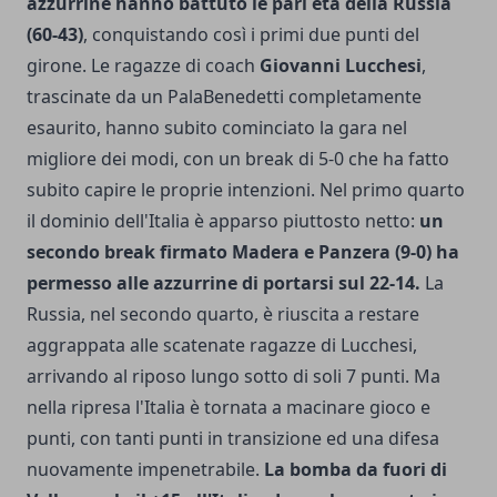
azzurrine hanno battuto le pari età della Russia
(60-43)
, conquistando così i primi due punti del
girone. Le ragazze di coach
Giovanni Lucchesi
,
trascinate da un PalaBenedetti completamente
esaurito, hanno subito cominciato la gara nel
migliore dei modi, con un break di 5-0 che ha fatto
subito capire le proprie intenzioni. Nel primo quarto
il dominio dell'Italia è apparso piuttosto netto:
un
secondo break firmato Madera e Panzera (9-0) ha
permesso alle azzurrine di portarsi sul 22-14.
La
Russia, nel secondo quarto, è riuscita a restare
aggrappata alle scatenate ragazze di Lucchesi,
arrivando al riposo lungo sotto di soli 7 punti. Ma
nella ripresa l'Italia è tornata a macinare gioco e
punti, con tanti punti in transizione ed una difesa
nuovamente impenetrabile.
La bomba da fuori di