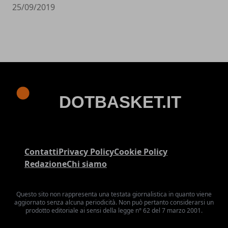
25/09/2019
Contatti
Privacy Policy
Cookie Policy
Redazione
Chi siamo
Questo sito non rappresenta una testata giornalistica in quanto viene
aggiornato senza alcuna periodicità. Non può pertanto considerarsi un
prodotto editoriale ai sensi della legge n° 62 del 7 marzo 2001.