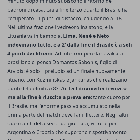
minuto dopo minuto subiscono il ritorno dei
padroni di casa. Già a fine terzo quarto il Brasile ha
recuperato 11 punti di distacco, chiudendo a -18.
Nell'ultima frazione i vedreoro insistono, e la
Lituania va in bambola.
Lima, Nenè e Neto
indovinano tutto, e a 2' dalla fine il Brasile è a soli
4 punti dai lituani
. Ad interrompere la cavalcata
brasiliana ci pensa Domantas Sabonis, figlio di
Arvidis: è solo il preludio ad un finale nuovamente
lituano, con Kuzminskas e Jankunas che realizzano i
punti del definitivo 82-76.
La Lituania ha tremato,
ma alla fine è riuscita a prevalere
: tanto cuore per
il Brasile, ma l'enorme passivo accumulato nella
prima parte del match deve far riflettere. Negli altri
due match della seconda giornata, vittorie per
Argentina e Croazia che superano rispettivamente