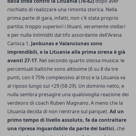
dalla sfida contro la Lituania (76-82)
dopo aver
rischiato di realizzare una rimonta storica. Nella
prima parte di gara, infatti, non c'è stata proprio
partita: troppo superiori i lituani, veramente stellari
e per nulla intimiditi dal tifo assordante dell'Arena
Carioca 1.
Jankunas e Valanciunas sono
imprendibili, e la Lituania alla prima sirena è già
avanti 27-17
. Nel secondo quarto stessa musica: le
percentuali baltiche sono altissime (6 su 8 da tre
punti, con il 75% complessivo al tiro) e la Lituania va
al riposo lungo sul +29 (58-29). Un dominio netto, e
nulla sembra presagire una qualsivoglia reazione dei
verdeoro di coach Ruben Magnano. A meno che la
Lituania decida di non rientrare sul parquet.
Ad un
primo tempo di livello assoluto, fa da contraltare
una ripresa inguardabile da parte dei baltici
, che