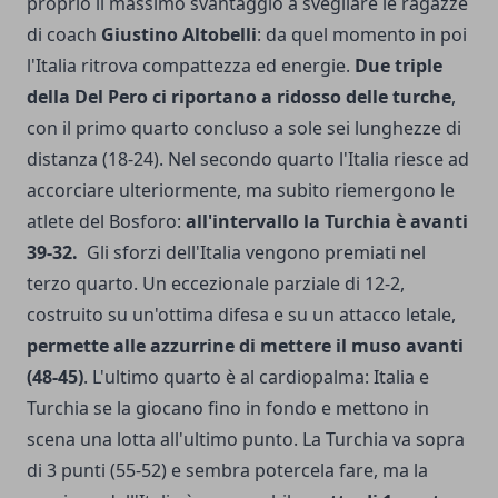
proprio il massimo svantaggio a svegliare le ragazze
di coach
Giustino Altobelli
: da quel momento in poi
l'Italia ritrova compattezza ed energie.
Due triple
della Del Pero ci riportano a ridosso delle turche
,
con il primo quarto concluso a sole sei lunghezze di
distanza (18-24). Nel secondo quarto l'Italia riesce ad
accorciare ulteriormente, ma subito riemergono le
atlete del Bosforo:
all'intervallo la Turchia è avanti
39-32.
Gli sforzi dell'Italia vengono premiati nel
terzo quarto. Un eccezionale parziale di 12-2,
costruito su un'ottima difesa e su un attacco letale,
permette alle azzurrine di mettere il muso avanti
(48-45)
. L'ultimo quarto è al cardiopalma: Italia e
Turchia se la giocano fino in fondo e mettono in
scena una lotta all'ultimo punto. La Turchia va sopra
di 3 punti (55-52) e sembra potercela fare, ma la