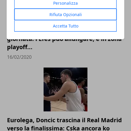
Personalizza
Rifiuta Opzionali
Accetta Tutto
Top 16 Eurolega 2020, guida alla 25°
giornata: l'Efes può allungare, e in zona
playoff...
16/02/2020
Eurolega, Doncic trascina il Real Madrid
verso la finalissima: Cska ancora ko