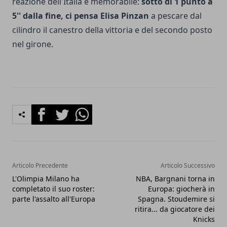
reazione dell'Italia è memorabile:
sotto di 1 punto a
5'' dalla fine, ci pensa Elisa Pinzan
a pescare dal
cilindro il canestro della vittoria e del secondo posto
nel girone.
Facebook
Twitter
Whatsapp
Articolo Precedente
Articolo Successivo
L'Olimpia Milano ha
NBA, Bargnani torna in
completato il suo roster:
Europa: giocherà in
parte l'assalto all'Europa
Spagna. Stoudemire si
ritira... da giocatore dei
Knicks