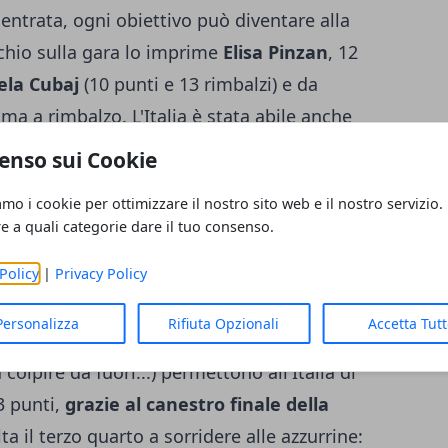
ntrata, ogni obiettivo può diventare alla
rchio sulla gara lo imprime
Elisa Pinzan
, 12
ela Cubaj
(10 punti e 13 rimbalzi) e da
ima a rimbalzo. L'Italia è stata abile anche
esso nella parte centrale della gara. Nel
enso sui Cookie
i è registrato un punteggio complessivo
amo i cookie per ottimizzare il nostro sito web e il nostro servizio.
qualcosa da migliorare, è lo 'start': le ragazze
re a quali categorie dare il tuo consenso.
difficoltà ad entrare 'in temperatura' già
Policy
|
Privacy Policy
Al termine del primo quarto, infatti,
sono le
ome con la Turchia, le atlete azzurre si
Personalizza
Rifiuta Opzionali
Accetta Tut
one: difesa eccellente e attacco finalmente
colpire da fuori...) permettono all'Italia di
3 punti,
grazie al canestro finale della
a il terzo quarto a sorridere alle azzurrine: