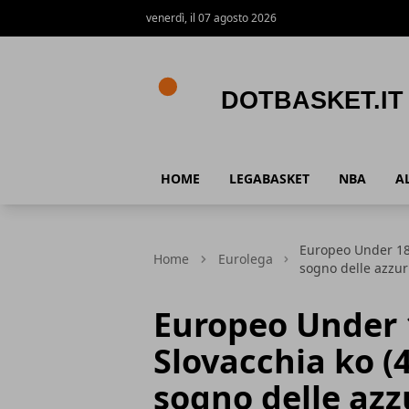
venerdì, il 07 agosto 2026
DotBasket.it
HOME
LEGABASKET
NBA
A
Europeo Under 18, 
Home
Eurolega
sogno delle azzur
Europeo Under 18
Slovacchia ko (4
sogno delle azz