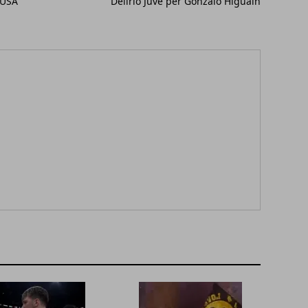
 USA
Delirio Juve per Gonzalo Higuain