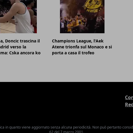
a, Doncic trascina il
Champions League, l'Aek
drid verso la
Atene trionfa sul Monaco e si
sima: Cska ancora ko
porta a casa il trofeo
Con
Re
ica in quanto viene aggiornato senza alcuna periodicità. Non può pertanto consider
62 del 7 marzo 2001.