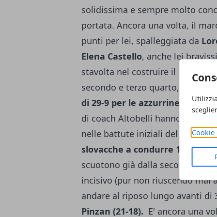
solidissima e sempre molto conce
portata. Ancora una volta, il ma
punti per lei, spalleggiata da
Lor
Elena Castello
, anche lei braviss
stavolta nel costruire il suo succ
Cons
secondo e terzo quarto, infatti,
s
Utilizzi
di 29-9 per le azzurrine
. Se c'è 
sceglie
di coach Altobelli hanno qualche 
Cookie 
nelle battute iniziali del match. 
slovacche a condurre 14-8
. Ma c
scuotono già dalla seconda frazi
incisivo (pur non riuscendo mai a 
andare al riposo lungo avanti di 
Pinzan (21-18).
E' ancora una volt