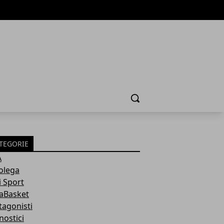
Cerca
TEGORIE
A
olega
i Sport
aBasket
tagonisti
nostici