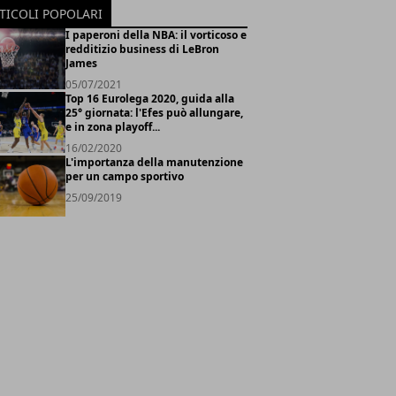
TICOLI POPOLARI
I paperoni della NBA: il vorticoso e
redditizio business di LeBron
James
05/07/2021
Top 16 Eurolega 2020, guida alla
25° giornata: l'Efes può allungare,
e in zona playoff...
16/02/2020
L'importanza della manutenzione
per un campo sportivo
25/09/2019