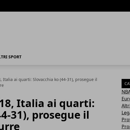
LTRI SPORT
Italia ai quarti: Slovacchia ko (44-31), prosegue il
CA
re
NB
Eur
, Italia ai quarti:
Altr
4-31), prosegue il
Leg
Pro
urre
Pro