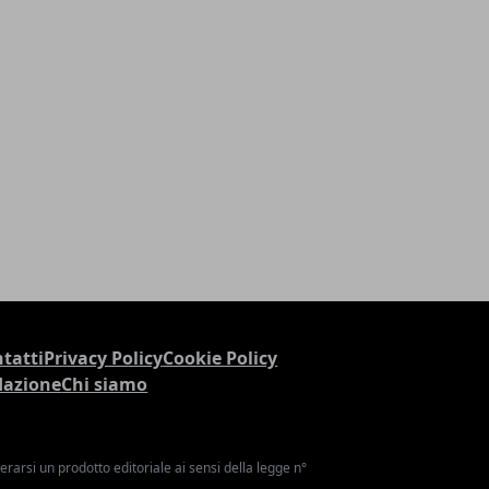
tatti
Privacy Policy
Cookie Policy
dazione
Chi siamo
arsi un prodotto editoriale ai sensi della legge n°