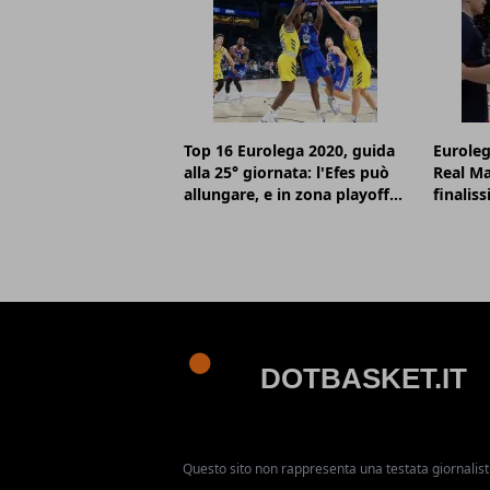
Top 16 Eurolega 2020, guida
Euroleg
alla 25° giornata: l'Efes può
Real Ma
allungare, e in zona playoff...
finalis
Questo sito non rappresenta una testata giornalist