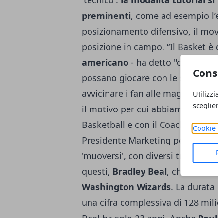
'tecnico':
la modalità tutorial si
preminenti
, come ad esempio l’e
posizionamento difensivo, il movi
posizione in campo. “Il Basket è 
americano
- ha detto "coach K" -
Cons
possano giocare con le squadre 
avvicinare i fan alle maggiori sq
Utilizzi
sceglie
il motivo per cui abbiamo avviat
Basketball e con il Coach K per 
Cookie 
Presidente Marketing per NBA 2K
'muoversi', con diversi trasferim
questi,
Bradley Beal
, che ha dec
Washington Wizards
. La durata
una cifra complessiva di 128 milio