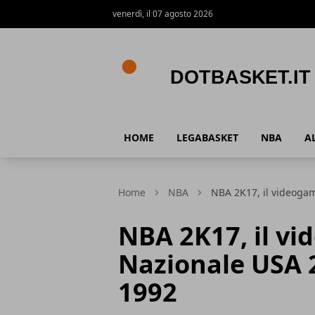
venerdì, il 07 agosto 2026
DotBasket.it
HOME
LEGABASKET
NBA
A
Home
NBA
NBA 2K17, il videoga
NBA 2K17, il vi
Nazionale USA 
1992