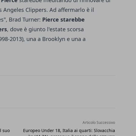
 Pierce
starebbe meditando di rinnovare di
s Angeles Clippers. Ad affermarlo è il
es", Brad Turner:
Pierce starebbe
ers
, dove è giunto l'estate scorsa
998-2013), una a Brooklyn e una a
Articolo Successivo
l suo
Europeo Under 18, Italia ai quarti: Slovacchia