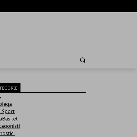
Cerca
TEGORIE
A
olega
i Sport
aBasket
tagonisti
nostici