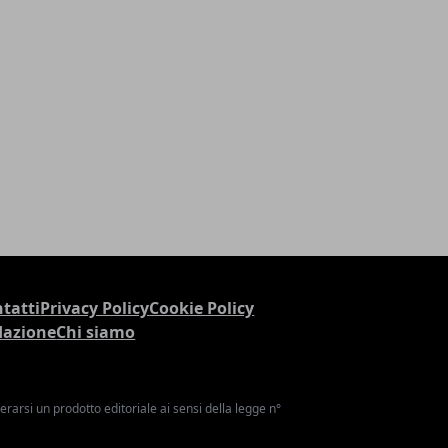
tatti
Privacy Policy
Cookie Policy
dazione
Chi siamo
arsi un prodotto editoriale ai sensi della legge n°