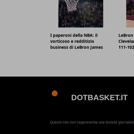
I paperoni della NBA: il
LeBron 
vorticoso e redditizio
Clevela
business di LeBron James
111-102,
Questo sito non rappresenta una testata giornalist