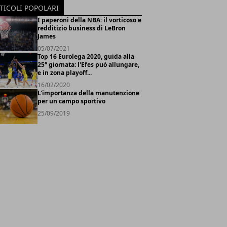
TICOLI POPOLARI
I paperoni della NBA: il vorticoso e
redditizio business di LeBron
James
05/07/2021
Top 16 Eurolega 2020, guida alla
25° giornata: l'Efes può allungare,
e in zona playoff...
16/02/2020
L'importanza della manutenzione
per un campo sportivo
25/09/2019