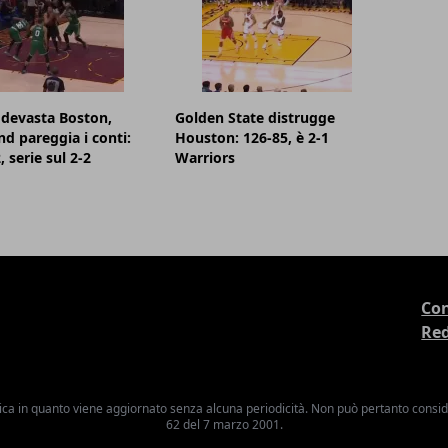
devasta Boston,
Golden State distrugge
nd pareggia i conti:
Houston: 126-85, è 2-1
 serie sul 2-2
Warriors
Con
Re
ica in quanto viene aggiornato senza alcuna periodicità. Non può pertanto consider
62 del 7 marzo 2001.