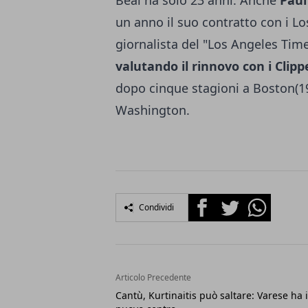
Beal ha solo 23 anni. Anche
Paul
un anno il suo contratto con i Lo
giornalista del "Los Angeles Tim
valutando il rinnovo con i Clipp
dopo cinque stagioni a Boston(1
Washington.
Facebook
Twitter
Whatsapp
Condividi
Articolo Precedente
Cantù, Kurtinaitis può saltare: Varese ha i