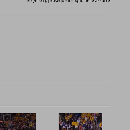
ko (44-31), prosegue il sogno delle azzurre