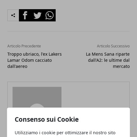
Facebook
Twitter
Whatsapp
Articolo Precedente
Articolo Successivo
Troppo ubriaco, l'ex Lakers
La Mens Sana riparte
Lamar Odom cacciato
dall'A2: le ultime dal
dall'aereo
mercato
Redazione
Consenso sui Cookie
Utilizziamo i cookie per ottimizzare il nostro sito