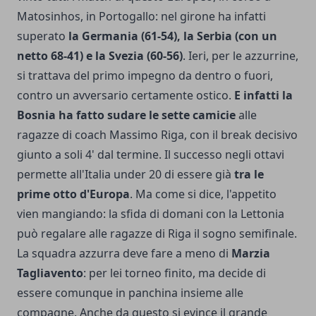
Matosinhos, in Portogallo: nel girone ha infatti
superato
la Germania (61-54), la Serbia (con un
netto 68-41) e la Svezia (60-56)
. Ieri, per le azzurrine,
si trattava del primo impegno da dentro o fuori,
contro un avversario certamente ostico.
E infatti la
Bosnia ha fatto sudare le sette camicie
alle
ragazze di coach Massimo Riga, con il break decisivo
giunto a soli 4' dal termine. Il successo negli ottavi
permette all'Italia under 20 di essere già
tra le
prime otto d'Europa
. Ma come si dice, l'appetito
vien mangiando: la sfida di domani con la Lettonia
può regalare alle ragazze di Riga il sogno semifinale.
La squadra azzurra deve fare a meno di
Marzia
Tagliavento
: per lei torneo finito, ma decide di
essere comunque in panchina insieme alle
compagne. Anche da questo si evince il grande