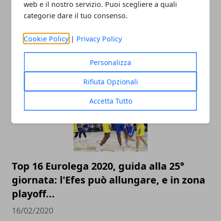
web e il nostro servizio. Puoi scegliere a quali
categorie dare il tuo consenso.
Cookie Policy
|
Privacy Policy
ARTICOLI CORRELATI
Personalizza
Rifiuta Opzionali
Accetta Tutto
Top 16 Eurolega 2020, guida alla 25°
giornata: l'Efes può allungare, e in zona
playoff...
16/02/2020