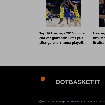
Top 16 Eurolega 2020, guida
Euroleg
alla 25° giornata: l'Efes può
Real Ma
allungare, e in zona playoff...
finalis
Questo sito non rappresenta una testata giornalist