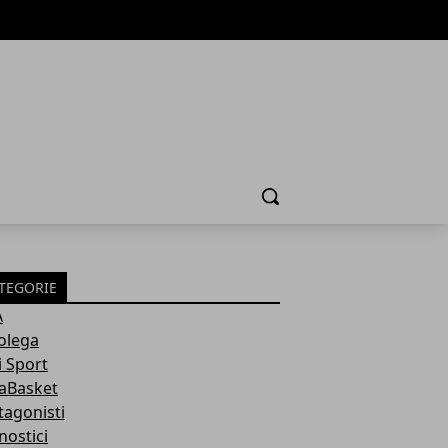
Cerca
TEGORIE
A
olega
i Sport
aBasket
tagonisti
nostici