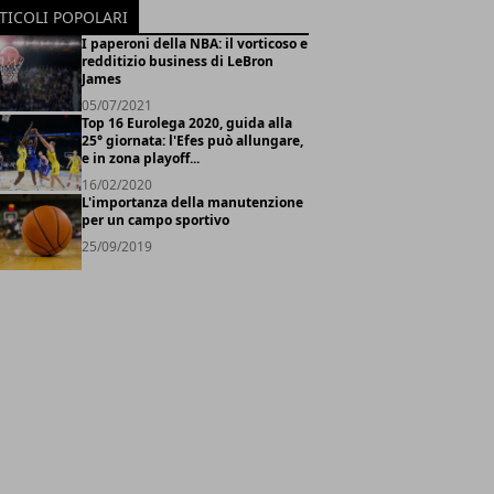
TICOLI POPOLARI
I paperoni della NBA: il vorticoso e
redditizio business di LeBron
James
05/07/2021
Top 16 Eurolega 2020, guida alla
25° giornata: l'Efes può allungare,
e in zona playoff...
16/02/2020
L'importanza della manutenzione
per un campo sportivo
25/09/2019