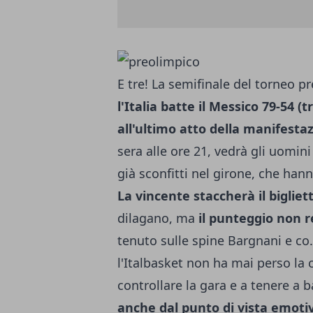
E tre! La semifinale del torneo pr
l'Italia batte il Messico 79-54 (
all'ultimo atto della manifesta
sera alle ore 21, vedrà gli uomin
già sconfitti nel girone, che hann
La vincente staccherà il bigliet
dilagano, ma
il punteggio non r
tenuto sulle spine Bargnani e co.
l'Italbasket non ha mai perso la
controllare la gara e a tenere a 
anche dal punto di vista emotiv