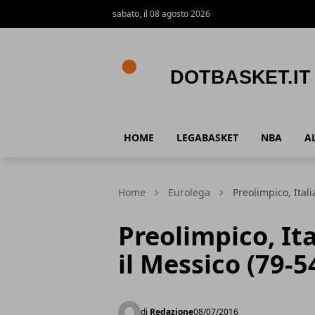
sabato, il 08 agosto 2026
DotBasket.it
HOME
LEGABASKET
NBA
A
Home
Eurolega
Preolimpico, Itali
Preolimpico, Ita
il Messico (79-5
di
Redazione
08/07/2016