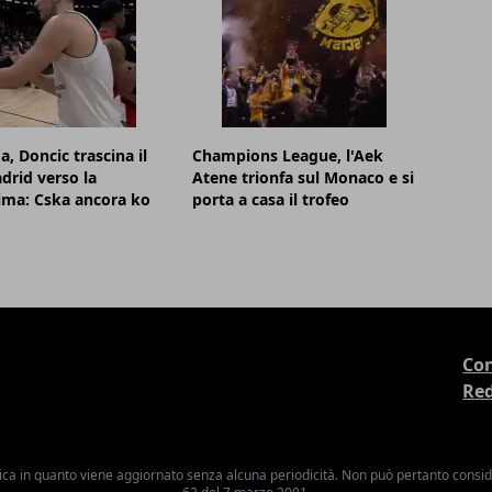
a, Doncic trascina il
Champions League, l'Aek
drid verso la
Atene trionfa sul Monaco e si
sima: Cska ancora ko
porta a casa il trofeo
Con
Re
ica in quanto viene aggiornato senza alcuna periodicità. Non può pertanto consider