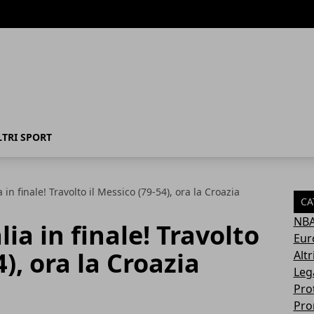
LTRI SPORT
a in finale! Travolto il Messico (79-54), ora la Croazia
CA
NB
lia in finale! Travolto
Eur
4), ora la Croazia
Altr
Leg
Pro
Pro