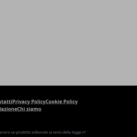
tatti
Privacy Policy
Cookie Policy
dazione
Chi siamo
arsi un prodotto editoriale ai sensi della legge n°