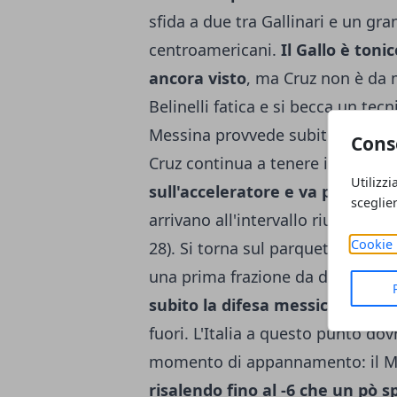
sfida a due tra Gallinari e un gra
centroamericani.
Il Gallo è ton
ancora visto
, ma Cruz non è da m
Belinelli fatica e si becca un tec
Messina provvede subito. La Naz
Cons
Cruz continua a tenere in partita
Utilizzi
sull'acceleratore e va presto su
sceglie
arrivano all'intervallo riuscendo 
Cookie 
28). Si torna sul parquet, e c'è B
una prima frazione da dimentica
subito la difesa messicana con 
fuori. L'Italia a questo punto do
momento di appannamento: il Mes
risalendo fino al -6 che un pò s