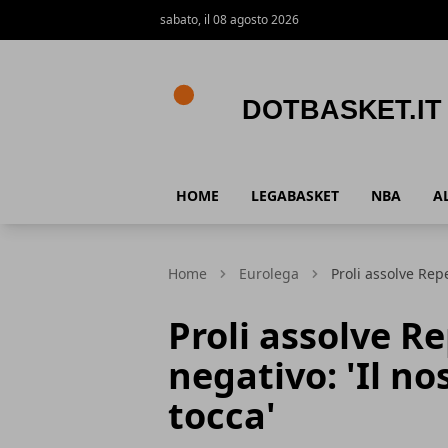
sabato, il 08 agosto 2026
DotBasket.it
HOME
LEGABASKET
NBA
A
Home
Eurolega
Proli assolve Rep
Proli assolve 
negativo: 'Il no
tocca'