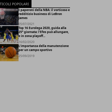
TICOLI POPOLARI
I paperoni della NBA: il vorticoso e
redditizio business di LeBron
James
05/07/2021
Top 16 Eurolega 2020, guida alla
25° giornata: l'Efes può allungare,
e in zona playoff...
16/02/2020
L'importanza della manutenzione
per un campo sportivo
25/09/2019