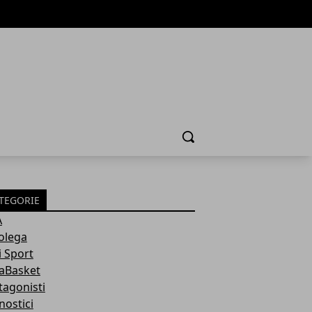
Cerca
TEGORIE
A
olega
i Sport
aBasket
tagonisti
nostici