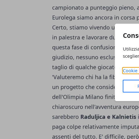
campionato a punteggio pieno, a
Eurolega siamo ancora in corsa pe
Certo, stiamo vivendo una fase 
Cons
in palestra e lavorare duro per i
questa fase di confusione'. In 
Utilizzi
sceglie
giudizio, nessuno escluso. E non 
taglio di qualche giocatore che 
Cookie 
'Valuteremo chi ha la fibra giust
un progetto che consideriamo mol
dell'Olimpia Milano finiti sul ba
chiaroscuro nell'avventura europ
sarebbero
Raduljica e Kalnietis
i
paga colpe relativamente imputab
assenti del tutto. E' difficile, per