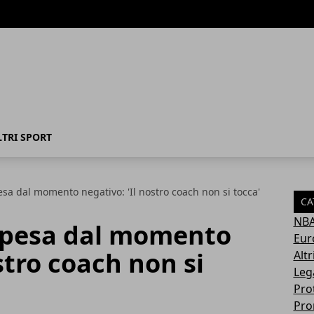
LTRI SPORT
esa dal momento negativo: 'Il nostro coach non si tocca'
CA
NB
Repesa dal momento
Eur
stro coach non si
Altr
Leg
Pro
Pro