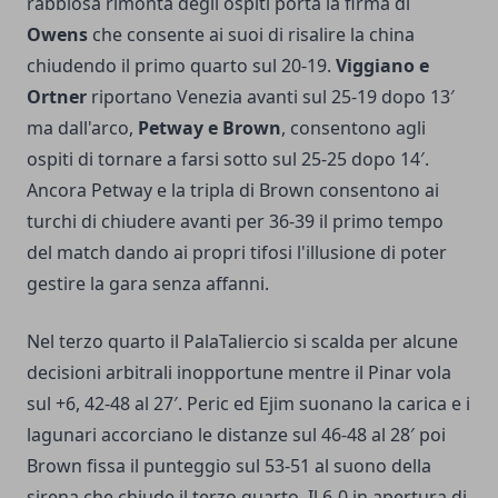
rabbiosa rimonta degli ospiti porta la firma di
Owens
che consente ai suoi di risalire la china
chiudendo il primo quarto sul 20-19.
Viggiano e
Ortner
riportano Venezia avanti sul 25-19 dopo 13′
ma dall'arco,
Petway e Brown
, consentono agli
ospiti di tornare a farsi sotto sul 25-25 dopo 14′.
Ancora Petway e la tripla di Brown consentono ai
turchi di chiudere avanti per 36-39 il primo tempo
del match dando ai propri tifosi l'illusione di poter
gestire la gara senza affanni.
Nel terzo quarto il PalaTaliercio si scalda per alcune
decisioni arbitrali inopportune mentre il Pinar vola
sul +6, 42-48 al 27′. Peric ed Ejim suonano la carica e i
lagunari accorciano le distanze sul 46-48 al 28′ poi
Brown fissa il punteggio sul 53-51 al suono della
sirena che chiude il terzo quarto. Il 6-0 in apertura di