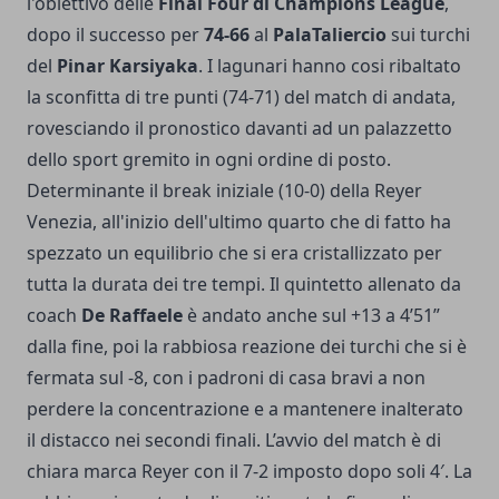
l'obiettivo delle
Final Four di Champions League
,
dopo il successo per
74-66
al
PalaTaliercio
sui turchi
del
Pinar Karsiyaka
. I lagunari hanno cosi ribaltato
la sconfitta di tre punti (74-71) del match di andata,
rovesciando il pronostico davanti ad un palazzetto
dello sport gremito in ogni ordine di posto.
Determinante il break iniziale (10-0) della Reyer
Venezia, all'inizio dell'ultimo quarto che di fatto ha
spezzato un equilibrio che si era cristallizzato per
tutta la durata dei tre tempi. Il quintetto allenato da
coach
De Raffaele
è andato anche sul +13 a 4’51”
dalla fine, poi la rabbiosa reazione dei turchi che si è
fermata sul -8, con i padroni di casa bravi a non
perdere la concentrazione e a mantenere inalterato
il distacco nei secondi finali. L’avvio del match è di
chiara marca Reyer con il 7-2 imposto dopo soli 4′. La