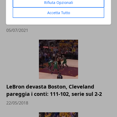
Rifiuta Opzionali
Accetta Tutto
I paperoni della NBA: il vorticoso e
redditizio business di LeBron James
05/07/2021
LeBron devasta Boston, Cleveland
pareggia i conti: 111-102, serie sul 2-2
22/05/2018