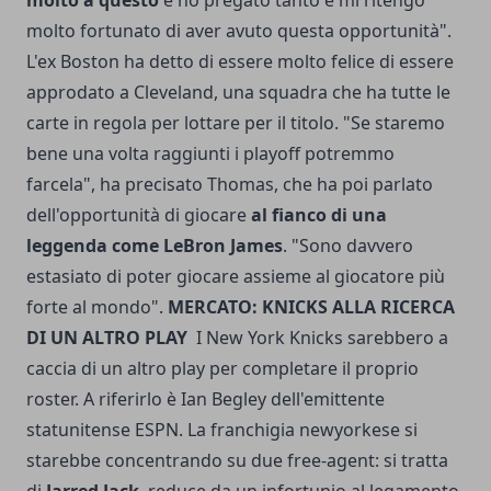
molto fortunato di aver avuto questa opportunità".
L'ex Boston ha detto di essere molto felice di essere
approdato a Cleveland, una squadra che ha tutte le
carte in regola per lottare per il titolo. "Se staremo
bene una volta raggiunti i playoff potremmo
farcela", ha precisato Thomas, che ha poi parlato
dell'opportunità di giocare
al fianco di una
leggenda come LeBron James
. "Sono davvero
estasiato di poter giocare assieme al giocatore più
forte al mondo".
MERCATO: KNICKS ALLA RICERCA
DI UN ALTRO PLAY
I New York Knicks sarebbero a
caccia di un altro play per completare il proprio
roster. A riferirlo è Ian Begley dell'emittente
statunitense ESPN. La franchigia newyorkese si
starebbe concentrando su due free-agent: si tratta
di
Jarred Jack
, reduce da un infortunio al legamento