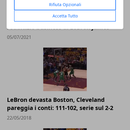
Rifiuta Opzionali
Accetta Tutto
I paperoni della NBA: il vorticoso e
redditizio business di LeBron James
05/07/2021
LeBron devasta Boston, Cleveland
pareggia i conti: 111-102, serie sul 2-2
22/05/2018