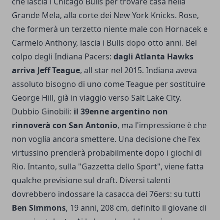
che lascia i Chicago Bulls per trovare casa nella
Grande Mela, alla corte dei New York Knicks. Rose,
che formerà un terzetto niente male con Hornacek e
Carmelo Anthony, lascia i Bulls dopo otto anni. Bel
colpo degli Indiana Pacers:
dagli Atlanta Hawks
arriva Jeff Teague
, all star nel 2015. Indiana aveva
assoluto bisogno di uno come Teague per sostituire
George Hill, già in viaggio verso Salt Lake City.
Dubbio Ginobili:
il 39enne argentino non
rinnoverà con San Antonio
, ma l'impressione è che
non voglia ancora smettere. Una decisione che l'ex
virtussino prenderà probabilmente dopo i giochi di
Rio. Intanto, sulla "Gazzetta dello Sport", viene fatta
qualche previsione sul draft. Diversi talenti
dovrebbero indossare la casacca dei 76ers: su tutti
Ben Simmons
, 19 anni, 208 cm, definito il giovane di