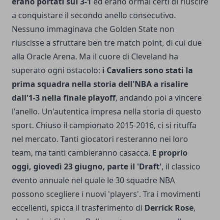
erano portati sul 3-1
ed erano ormai certi di riuscire
a conquistare il secondo anello consecutivo.
Nessuno immaginava che Golden State non
riuscisse a sfruttare ben tre match point, di cui due
alla Oracle Arena. Ma il cuore di Cleveland ha
superato ogni ostacolo:
i Cavaliers sono stati la
prima squadra nella storia dell'NBA a risalire
dall'1-3 nella finale playoff
, andando poi a vincere
l'anello. Un'autentica impresa nella storia di questo
sport. Chiuso il campionato 2015-2016, ci si rituffa
nel mercato. Tanti giocatori resteranno nei loro
team, ma tanti cambieranno casacca.
E proprio
oggi, giovedì 23 giugno, parte il 'Draft'
, il classico
evento annuale nel quale le 30 squadre NBA
possono scegliere i nuovi 'players'. Tra i movimenti
eccellenti, spicca il trasferimento di
Derrick Rose
,