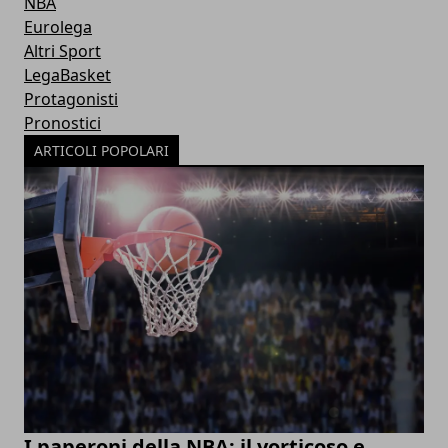
NBA
Eurolega
Altri Sport
LegaBasket
Protagonisti
Pronostici
ARTICOLI POPOLARI
I paperoni della NBA: il vorticoso e