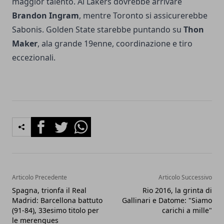
maggior talento. Ai Lakers dovrebbe arrivare
Brandon Ingram
, mentre Toronto si assicurerebbe
Sabonis. Golden State starebbe puntando su
Thon
Maker
, ala grande 19enne, coordinazione e tiro
eccezionali.
Facebook
Twitter
Whatsapp
Articolo Precedente
Articolo Successivo
Spagna, trionfa il Real
Rio 2016, la grinta di
Madrid: Barcellona battuto
Gallinari e Datome: "Siamo
(91-84), 33esimo titolo per
carichi a mille"
le merengues